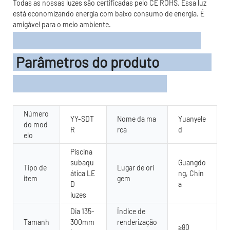
Todas as nossas luzes são certificadas pelo CE ROHS. Essa luz
está economizando energia com baixo consumo de energia. É
amigável para o meio ambiente.
Parâmetros do produto
Número
YY-SDT
Nome da ma
Yuanyele
do mod
R
rca
d
elo
Piscina
subaqu
Guangdo
Tipo de
Lugar de ori
ática LE
ng, Chin
item
gem
D
a
luzes
Dia 135-
Índice de
Tamanh
300mm
renderização
≥80