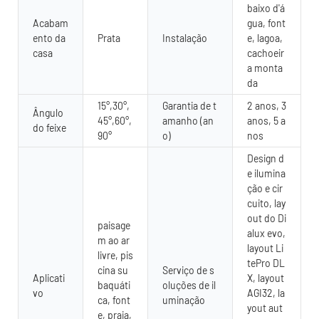
baixo d'á
Acabam
gua, font
ento da
Prata
Instalação
e, lagoa,
casa
cachoeir
a monta
da
15°,30°,
Garantia de t
2 anos, 3
Ângulo
45°,60°,
amanho (an
anos, 5 a
do feixe
90°
o)
nos
Design d
e ilumina
ção e cir
cuito, lay
out do Di
paisage
alux evo,
m ao ar
layout Li
livre, pis
tePro DL
cina su
Serviço de s
Aplicati
X, layout
baquáti
oluções de il
vo
AGI32, la
ca, font
uminação
yout aut
e, praia,