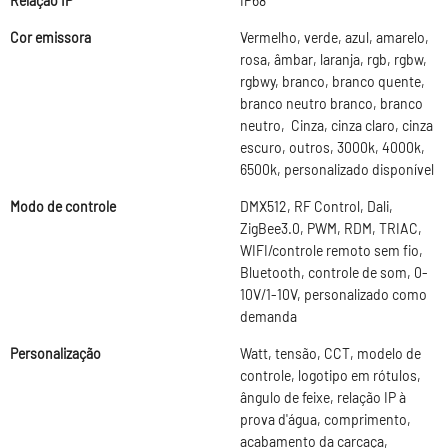
Relação IP
IP68
Cor emissora
Vermelho, verde, azul, amarelo,
rosa, âmbar, laranja, rgb, rgbw,
rgbwy, branco, branco quente,
branco neutro branco, branco
neutro, Cinza, cinza claro, cinza
escuro, outros, 3000k, 4000k,
6500k, personalizado disponível
Modo de controle
DMX512, RF Control, Dali,
ZigBee3.0, PWM, RDM, TRIAC,
WIFI/controle remoto sem fio,
Bluetooth, controle de som, 0-
10V/1-10V, personalizado como
demanda
Personalização
Watt, tensão, CCT, modelo de
controle, logotipo em rótulos,
ângulo de feixe, relação IP à
prova d'água, comprimento,
acabamento da carcaça,