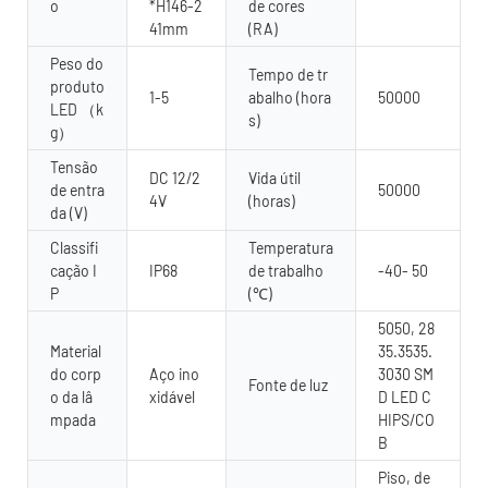
o
*H146-2
de cores
41mm
(RA)
Peso do
Tempo de tr
produto
1-5
abalho (hora
50000
LED （k
s)
g）
Tensão
DC 12/2
Vida útil
de entra
50000
4V
(horas)
da (V)
Classifi
Temperatura
cação I
IP68
de trabalho
-40- 50
P
(℃)
5050, 28
Material
35.3535.
do corp
Aço ino
3030 SM
Fonte de luz
o da lâ
xidável
D LED C
mpada
HIPS/CO
B
Piso, de