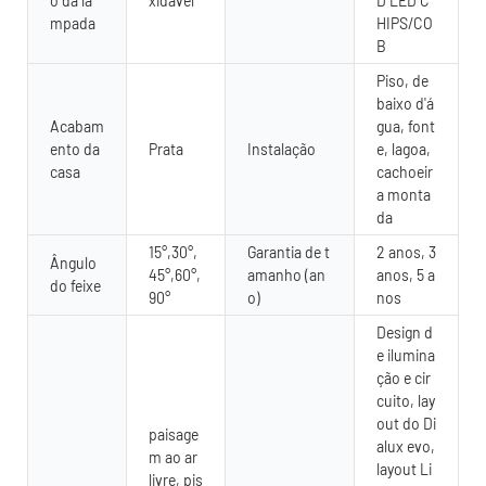
o da lâ
xidável
D LED C
mpada
HIPS/CO
B
Piso, de
baixo d'á
Acabam
gua, font
ento da
Prata
Instalação
e, lagoa,
casa
cachoeir
a monta
da
15°,30°,
Garantia de t
2 anos, 3
Ângulo
45°,60°,
amanho (an
anos, 5 a
do feixe
90°
o)
nos
Design d
e ilumina
ção e cir
cuito, lay
out do Di
paisage
alux evo,
m ao ar
layout Li
livre, pis