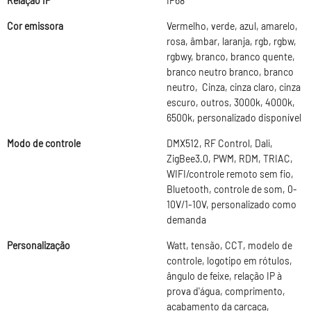
Relação IP
IP68
Cor emissora
Vermelho, verde, azul, amarelo,
rosa, âmbar, laranja, rgb, rgbw,
rgbwy, branco, branco quente,
branco neutro branco, branco
neutro, Cinza, cinza claro, cinza
escuro, outros, 3000k, 4000k,
6500k, personalizado disponível
Modo de controle
DMX512, RF Control, Dali,
ZigBee3.0, PWM, RDM, TRIAC,
WIFI/controle remoto sem fio,
Bluetooth, controle de som, 0-
10V/1-10V, personalizado como
demanda
Personalização
Watt, tensão, CCT, modelo de
controle, logotipo em rótulos,
ângulo de feixe, relação IP à
prova d'água, comprimento,
acabamento da carcaça,