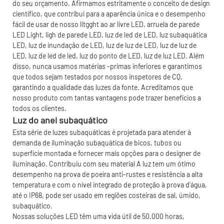
do seu orçamento. Afirmamos estritamente o conceito de design
científico, que contribui para a aparência única e o desempenho
fácil de usar de nosso litgght ao ar livre LED, arruela de parede
LED Light, ligh de parede LED, luz de led de LED, luz subaquática
LED, luz de inundação de LED, luz de luz de LED, luz de luz de
LED, luz de led de led, luz do ponto de LED, luz de luz LED. Além
disso, nunca usamos matérias -primas inferiores e garantimos
que todos sejam testados por nossos inspetores de CQ,
garantindo a qualidade das luzes da fonte. Acreditamos que
nosso produto com tantas vantagens pode trazer benefícios a
todos os clientes.
Luz do anel subaquático
Esta série de luzes subaquáticas é projetada para atender à
demanda de iluminação subaquática de bicos, tubos ou
superfície montada e fornecer mais opções para o designer de
iluminação. Contribuiu com seu material A luz tem um ótimo
desempenho na prova de poeira anti-rustes e resistência a alta
temperatura e com o nível integrado de proteção à prova d'água,
até o IP68, pode ser usado em regiões costeiras de sal, úmido,
subaquático.
Nossas soluções LED têm uma vida útil de 50.000 horas,