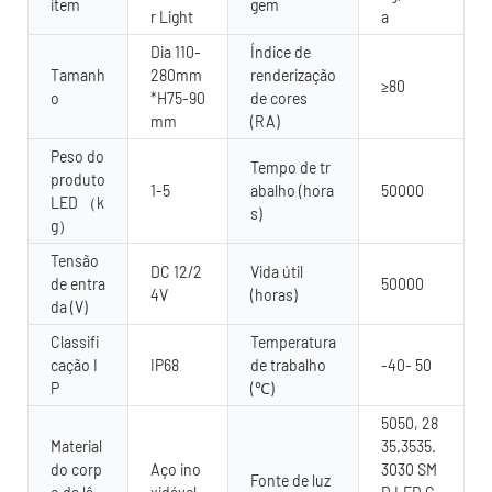
item
gem
r Light
a
Dia 110-
Índice de
Tamanh
280mm
renderização
≥80
o
*H75-90
de cores
mm
(RA)
Peso do
Tempo de tr
produto
1-5
abalho (hora
50000
LED （k
s)
g）
Tensão
DC 12/2
Vida útil
de entra
50000
4V
(horas)
da (V)
Classifi
Temperatura
cação I
IP68
de trabalho
-40- 50
P
(℃)
5050, 28
Material
35.3535.
do corp
Aço ino
3030 SM
Fonte de luz