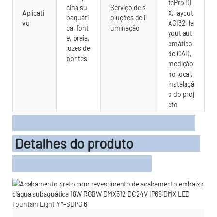
tePro DL
cina su
Serviço de s
Aplicati
X, layout
baquáti
oluções de il
vo
AGI32, la
ca, font
uminação
yout aut
e, praia,
omático
luzes de
de CAD,
pontes
medição
no local,
instalaçã
o do proj
eto
Detalhes do produto