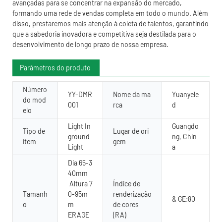
avançadas para se concentrar na expansão do mercado,
formando uma rede de vendas completa em todo o mundo. Além
disso, prestaremos mais atenção à coleta de talentos, garantindo
que a sabedoria inovadora e competitiva seja destilada para o
desenvolvimento de longo prazo de nossa empresa.
Parâmetros do produto
Número
YY-DMR
Nome da ma
Yuanyele
do mod
001
rca
d
elo
Light In
Guangdo
Tipo de
Lugar de ori
ground
ng, Chin
item
gem
Light
a
Dia 65-3
40mm
Altura 7
Índice de
Tamanh
0-95m
renderização
& GE;80
o
m
de cores
ERAGE
(RA)