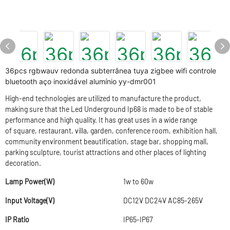
36pcs rgbwauv redonda subterrânea tuya zigbee wifi controle
bluetooth aço inoxidável alumínio yy-dmr001
High-end technologies are utilized to manufacture the product,
making sure that the Led Underground Ip68 is made to be of stable
performance and high quality. It has great uses in a wide range
of square, restaurant, villa, garden, conference room, exhibition hall,
community environment beautification, stage bar, shopping mall,
parking sculpture, tourist attractions and other places of lighting
decoration.
Lamp Power(W)
1w to 60w
Input Voltage(V)
DC12V DC24V AC85-265V
IP Ratio
IP65-IP67