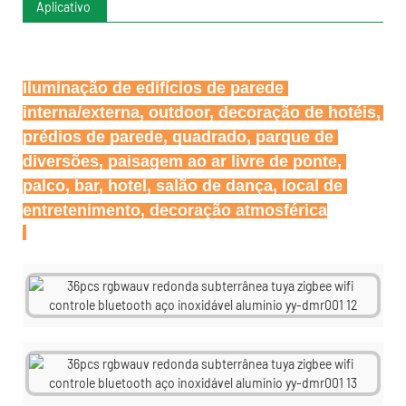
Aplicativo
Iluminação de edifícios de parede 
interna/externa, outdoor, decoração de hotéis, 
prédios de parede, quadrado, parque de 
diversões, paisagem ao ar livre de ponte, 
palco, bar, hotel, salão de dança, local de 