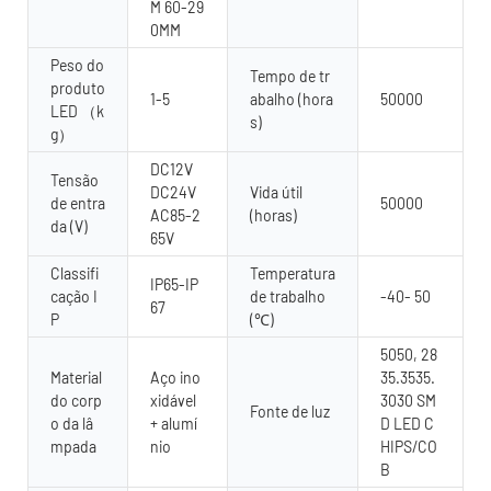
M 60-29
0MM
Peso do
Tempo de tr
produto
1-5
abalho (hora
50000
LED （k
s)
g）
DC12V
Tensão
DC24V
Vida útil
de entra
50000
AC85-2
(horas)
da (V)
65V
Classifi
Temperatura
IP65-IP
cação I
de trabalho
-40- 50
67
P
(℃)
5050, 28
Material
Aço ino
35.3535.
do corp
xidável
3030 SM
Fonte de luz
o da lâ
+ alumí
D LED C
mpada
nio
HIPS/CO
B