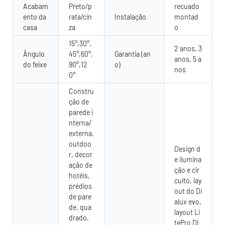
Acabam
Preto/p
recuado
ento da
rata/cin
Instalação
montad
casa
za
o
15°,30°,
2 anos, 3
Ângulo
45°,60°,
Garantia (an
anos, 5 a
do feixe
90°,12
o)
nos
0°
Constru
ção de
parede i
nterna/
externa,
outdoo
Design d
r, decor
e ilumina
ação de
ção e cir
hotéis,
cuito, lay
prédios
out do Di
de pare
alux evo,
de, qua
layout Li
drado,
tePro DL