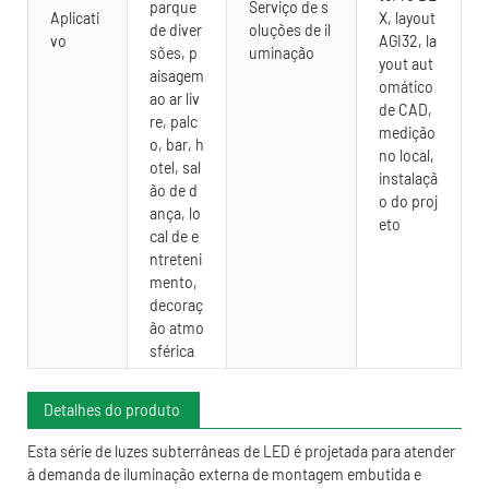
parque
Serviço de s
Aplicati
X, layout
de diver
oluções de il
vo
AGI32, la
sões, p
uminação
yout aut
aisagem
omático
ao ar liv
de CAD,
re, palc
medição
o, bar, h
no local,
otel, sal
instalaçã
ão de d
o do proj
ança, lo
eto
cal de e
ntreteni
mento,
decoraç
ão atmo
sférica
Detalhes do produto
Esta série de luzes subterrâneas de LED é projetada para atender
à demanda de iluminação externa de montagem embutida e