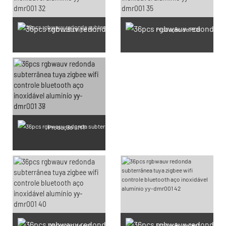
SMD LED Chips Production
Produção de PCB
Produção SMT
Workshop de orgulho de luz ao ar livre
Produção de teste à prova d'água IP65-IP68