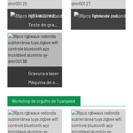
IK07 IK08 IK09 IK10
Teste de pulverização de sal
Teste de gravidade
Gravura a laser
Máquina de etiqueta
Workshop de orgulho de Yuanyeled