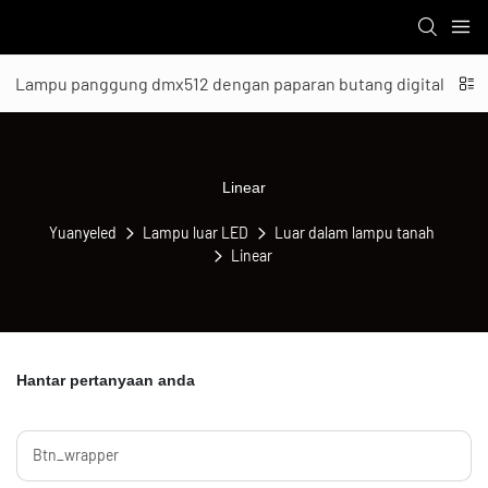
Lampu panggung dmx512 dengan paparan butang digital
Linear
Yuanyeled
Lampu luar LED
Luar dalam lampu tanah
Linear
Hantar pertanyaan anda
Btn_wrapper