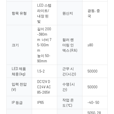
LED 스텝
라이트/
광동, 중
항목 유형
원산지
내장 된
국
빛
길이 200
-380m
m 너비 7
컬러 렌
크기
5-100m
더링 인
≥80
m
덱스 (RA)
높이 50-
90mm
LED 제품
근무 시
1.5-2
50000
체중 (kg)
간 (시간)
DC12V D
입력 전압
수명 (시
C24V AC
50000
(V)
간)
85-265V
작업 온
IP 등급
IP65
-40- 50
도 (℃)
5050, 28