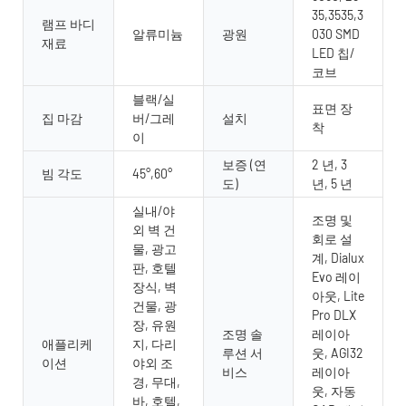
35,3535,3
램프 바디
알류미늄
광원
030 SMD
재료
LED 칩/
코브
블랙/실
표면 장
집 마감
버/그레
설치
착
이
보증 (연
2 년, 3
빔 각도
45°,60°
도)
년, 5 년
실내/야
조명 및
외 벽 건
회로 설
물, 광고
계, Dialux
판, 호텔
Evo 레이
장식, 벽
아웃, Lite
건물, 광
Pro DLX
장, 유원
조명 솔
레이아
애플리케
지, 다리
루션 서
웃, AGI32
이션
야외 조
비스
레이아
경, 무대,
웃, 자동
바, 호텔,