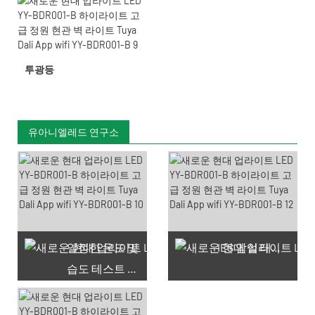
투광등
유아니엘레드 연구소
일정한 온도 및
IES 암실 테스트
습도 테스트 챔버