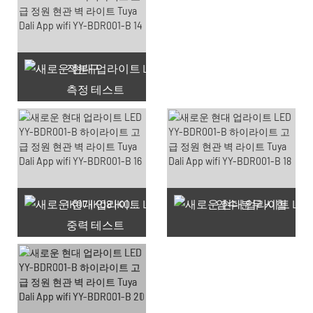
적분구
측정 테스트
사용 가능한 쿠폰 66개
IK07 IK08 IK09 IK10
염수 분무 시험
중력 테스트