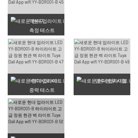
적분구
측정 테스트
사용 가능한 쿠폰 66개
IK07 IK08 IK09 IK10
염수 분무 시험
중력 테스트