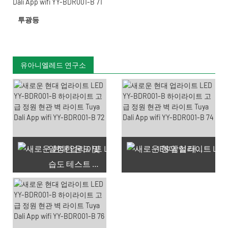
투광등
유아니엘레드 연구소
일정한 온도 및
IES 암실 테스트
습도 테스트 챔버