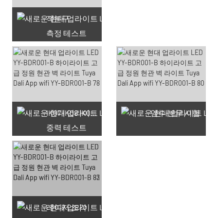
적분구
측정 테스트
사용 가능한 쿠폰 66개
IK07 IK08 IK09 IK10
염수 분무 시험
중력 테스트
레이저 조각