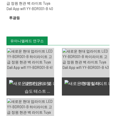
투광등
유아니엘레드 연구소
일정한 온도 및
IES 암실 테스트
습도 테스트 챔버