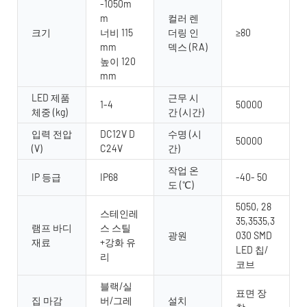
-1050m
m
컬러 렌
크기
너비 115
더링 인
≥80
mm
덱스 (RA)
높이 120
mm
LED 제품
근무 시
1-4
50000
체중 (kg)
간 (시간)
입력 전압
DC12V D
수명 (시
50000
(V)
C24V
간)
작업 온
IP 등급
IP68
-40- 50
도 (℃)
5050, 28
스테인레
35,3535,3
램프 바디
스 스틸
광원
030 SMD
재료
+강화 유
LED 칩/
리
코브
블랙/실
표면 장
집 마감
버/그레
설치