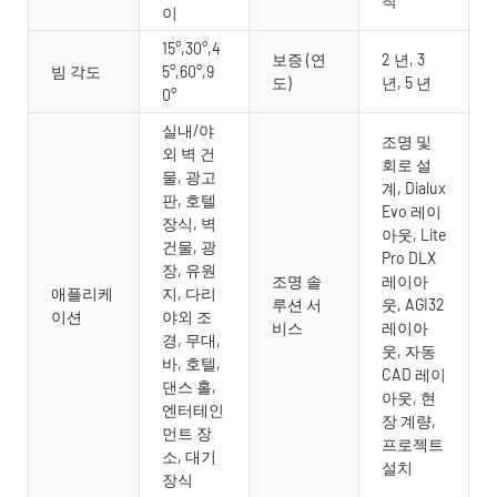
착
이
15°,30°,4
보증 (연
2 년, 3
빔 각도
5°,60°,9
도)
년, 5 년
0°
실내/야
조명 및
외 벽 건
회로 설
물, 광고
계, Dialux
판, 호텔
Evo 레이
장식, 벽
아웃, Lite
건물, 광
Pro DLX
장, 유원
조명 솔
레이아
애플리케
지, 다리
루션 서
웃, AGI32
이션
야외 조
비스
레이아
경, 무대,
웃, 자동
바, 호텔,
CAD 레이
댄스 홀,
아웃, 현
엔터테인
장 계량,
먼트 장
프로젝트
소, 대기
설치
장식