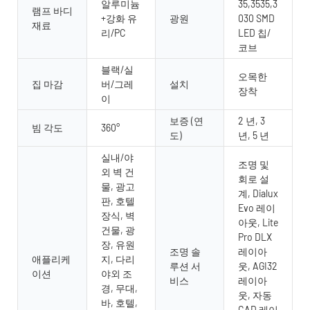
알루미늄
35,3535,3
램프 바디
+강화 유
광원
030 SMD
재료
리/PC
LED 칩/
코브
블랙/실
오목한
집 마감
버/그레
설치
장착
이
보증 (연
2 년, 3
빔 각도
360°
도)
년, 5 년
실내/야
조명 및
외 벽 건
회로 설
물, 광고
계, Dialux
판, 호텔
Evo 레이
장식, 벽
아웃, Lite
건물, 광
Pro DLX
장, 유원
조명 솔
레이아
애플리케
지, 다리
루션 서
웃, AGI32
이션
야외 조
비스
레이아
경, 무대,
웃, 자동
바, 호텔,
CAD 레이