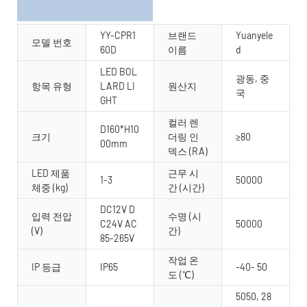
YY-CPR1
브랜드
Yuanyele
모델 번호
60D
이름
d
LED BOL
광동, 중
항목 유형
LARD LI
원산지
국
GHT
컬러 렌
D160*H10
크기
더링 인
≥80
00mm
덱스 (RA)
LED 제품
근무 시
1-3
50000
체중 (kg)
간 (시간)
DC12V D
입력 전압
수명 (시
C24V AC
50000
(V)
간)
85-265V
작업 온
IP 등급
IP65
-40- 50
도 (℃)
5050, 28