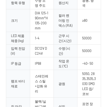
수중 조
광동, 중
항목 유형
원산지
명 주도
국
DIA 125-1
컬러 렌
90mm*H
크기
더링 인
≥80
135-200
덱스 (RA)
mm
LED 제품
근무 시
1-4
50000
체중 (kg)
간 (시간)
입력 전압
DC12V D
수명 (시
50000
(V)
C24V
간)
작업 온
IP 등급
IP68
-40- 50
도 (℃)
5050, 28
스테인레
35,3535,3
램프 바디
스 스틸
광원
030 SMD
재료
+강화 유
LED 칩/
리
코브
블랙/실
표면 장
집 마감
버/그레
설치