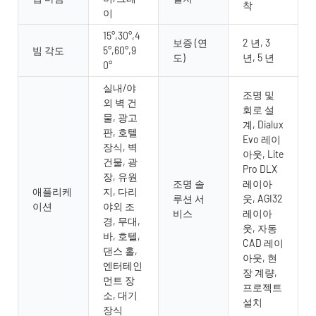
착
이
15°,30°,4
보증 (연
2 년, 3
빔 각도
5°,60°,9
도)
년, 5 년
0°
실내/야
조명 및
외 벽 건
회로 설
물, 광고
계, Dialux
판, 호텔
Evo 레이
장식, 벽
아웃, Lite
건물, 광
Pro DLX
장, 유원
조명 솔
레이아
애플리케
지, 다리
루션 서
웃, AGI32
이션
야외 조
비스
레이아
경, 무대,
웃, 자동
바, 호텔,
CAD 레이
댄스 홀,
아웃, 현
엔터테인
장 계량,
먼트 장
프로젝트
소, 대기
설치
장식