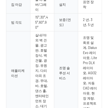
표면 장
집 마감
버/그레
설치
착
이
15°,30°,4
보증 (연
2 년, 3
빔 각도
5°,60°,9
도)
년, 5 년
0°
실내/야
조명 및
외 벽 건
회로 설
물, 광고
계, Dialux
판, 호텔
Evo 레이
장식, 벽
아웃, Lite
건물, 광
Pro DLX
장, 유원
조명 솔
레이아
애플리케
지, 다리
루션 서
웃, AGI32
이션
야외 조
비스
레이아
경, 무대,
웃, 자동
바, 호텔,
CAD 레이
댄스 홀,
아웃, 현
엔터테인
장 계량,
먼트 장
프로젝트
소, 대기