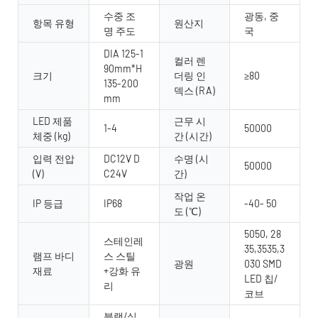
수중 조
광동, 중
항목 유형
원산지
명 주도
국
DIA 125-1
컬러 렌
90mm*H
크기
더링 인
≥80
135-200
덱스 (RA)
mm
LED 제품
근무 시
1-4
50000
체중 (kg)
간 (시간)
입력 전압
DC12V D
수명 (시
50000
(V)
C24V
간)
작업 온
IP 등급
IP68
-40- 50
도 (℃)
5050, 28
스테인레
35,3535,3
램프 바디
스 스틸
광원
030 SMD
재료
+강화 유
LED 칩/
리
코브
블랙/실