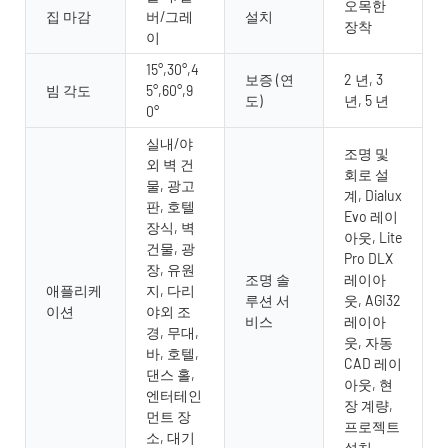
오목한
집 마감
버/그레
설치
장착
이
15°,30°,4
보증 (연
2 년, 3
빔 각도
5°,60°,9
도)
년, 5 년
0°
실내/야
조명 및
외 벽 건
회로 설
물, 광고
계, Dialux
판, 호텔
Evo 레이
장식, 벽
아웃, Lite
건물, 광
Pro DLX
장, 유원
조명 솔
레이아
애플리케
지, 다리
루션 서
웃, AGI32
이션
야외 조
비스
레이아
경, 무대,
웃, 자동
바, 호텔,
CAD 레이
댄스 홀,
아웃, 현
엔터테인
장 계량,
먼트 장
프로젝트
소, 대기
설치