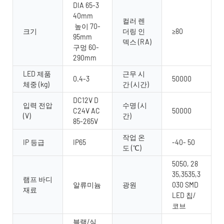
DIA 65-3
40mm
컬러 렌
높이 70-
크기
더링 인
≥80
95mm
덱스 (RA)
구멍 60-
290mm
LED 제품
근무 시
0.4-3
50000
체중 (kg)
간 (시간)
DC12V D
입력 전압
수명 (시
C24V AC
50000
(V)
간)
85-265V
작업 온
IP 등급
IP65
-40- 50
도 (℃)
5050, 28
35,3535,3
램프 바디
알류미늄
광원
030 SMD
재료
LED 칩/
코브
블랙/실