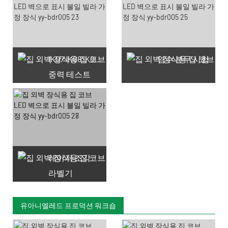
IK07 IK08 IK09 IK10
염수 분무 시험
중력 테스트
레이저 조각
라벨기
유아니엘레드 프로덕션 워크숍