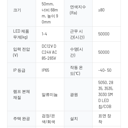
50mm,
연색지수
크기
너비 68m
≥80
(Ra)
m, 높이 9
0mm
LED 제품
근무 시
1-4
50000
무게(kg)
간(시간)
DC12V D
입력 전압
수명(시
C24V AC
50000
(V)
간)
85-265V
작동 온
IP 등급
IP65
-40- 50
도(℃)
5050, 28
35, 3535,
램프 본체
알류미늄
광원
3030 SM
재질
D LED
칩/COB
검정/은
표면 장
주택 완공
설치
색/회색
착