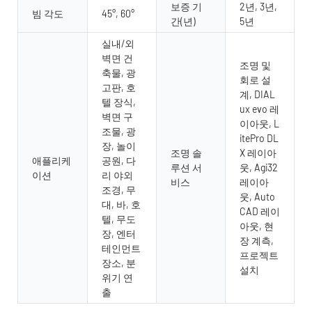
보증 기
2년, 3년,
빔 각도
45°, 60°
간(년)
5년
실내/외
벽면 건
조명 및
축물, 광
회로 설
고판, 호
계, DIAL
텔 장식,
ux evo 레
벽면 구
이아웃, L
조물, 광
itePro DL
장, 놀이
조명 솔
X 레이아
애플리케
공원, 다
루션 서
웃, Agi32
이션
리 야외
비스
레이아
조경, 무
웃, Auto
대, 바, 호
CAD 레이
텔, 무도
아웃, 현
장, 엔터
장 계측,
테인먼트
프로젝트
장소, 분
설치
위기 연
출