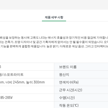
제품 세부 사항
뢰성을 보장하는 동시에 고휘도 LED는 에너지 효율성과 장기적인 비용 절감에 기여합니
건축가, 조명 디자이너 및 공간 기획자에게 없어서는 안 될 필수품이 되었습니다. 요약하자면
제어 기능을 완벽하게 결합한 제품입니다. 높은 밝기, 다채로운 색상 옵션, 그리고 인터
6
브랜드 이름
광등/스포트라이트
원산지
mm, 너비 245mm, 높이 300mm
연색지수(Ra)
근무 시간(시간)
85-265V
수명(시간)
작동 온도(℃)