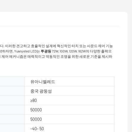
다. 이러한 견고하고 효율적인 설계에 혁신적인 터치 또는 사운드 제어 기능
, Yuanyeled LED는
투광등
72W, 100W, 120W, 162W의 다양한 출력으
랙티브 제어 메커니즘은 매력적이고 역동적인 조명을 위한 새로운 기준을 제시하
유아니엘레드
중국 광둥성
≥80
50000
50000
-40- 50