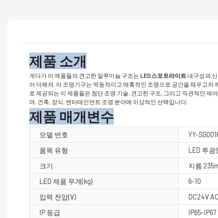
제품 소개
게다가 이 제품들의 견고한 알루미늄 구조는
LED 스포트라이트
내구성과 신
이 더해져, 이 조명기구는 역동적이고 매혹적인 조명으로 공간을 채우고자 하는 
로 제공되는 이 제품들은 첨단 조명 기술, 견고한 구조, 그리고 직관적인 
며, 건축, 장식, 엔터테인먼트 조명 분야에 이상적인 선택입니다.
제품 매개변수
모델 번호
YY-SG001
품목 유형
LED 투
크기
지름 235
LED 제품 무게(kg)
6-10
입력 전압(V)
DC24V AC
IP 등급
IP65-IP67