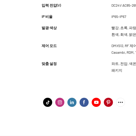
입력 전압(V)
DC24V AC85-26
IP 비율
IP65-IP67
발광 색상
빨강, 초록, 파랑,
흰색, 회색, 밝은 
제어 모드
DMX512, RF 제어, 
Casambi, RDM
맞춤 설정
와트, 전압, 색온
패키지