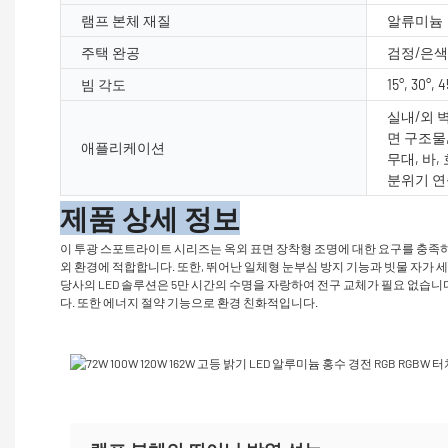
램프 본체 재질
알류미늄
주택 완공
검정/은색
빔 각도
15°, 30°, 4
실내/외 벽
면 구조물,
애플리케이션
무대, 바,
분위기 연
제품 상세 정보
이 투광 스포트라이트 시리즈는 옥외 표면 장착형 조명에 대한 요구를 충족하
외 환경에 적합합니다. 또한, 뛰어난 일체형 눈부심 방지 기능과 빗물 자가 
당사의 LED 솔루션은 5만 시간의 수명을 자랑하여 전구 교체가 필요 없습니다
다. 또한 에너지 절약 기능으로 환경 친화적입니다.