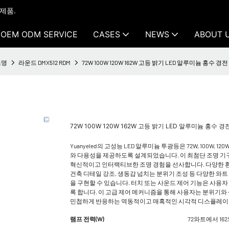
 제품.
OEM ODM SERVICE
CASES
NEWS
ABOUT 
조명
라운드 DMX512 RDM
72W 100W 120W 162W 고등 밝기 LED 알루미늄 홍수 경전
72W 100W 120W 162W 고등 밝기 LED 알루미늄 홍수 경
Yuanyeled의 고성능 LED 알루미늄 투광등은 72W, 100W,
와 다용성을 제공하도록 설계되었습니다. 이 최첨단 조명 기구는
혁신적이고 인터랙티브한 조명 경험을 선사합니다. 다양한 환
건축 디테일 강조, 생동감 넘치는 분위기 조성 등 다양한 와
을 구현할 수 있습니다. 터치 또는 사운드 제어 기능은 사용
록 합니다. 이 고급 제어 메커니즘을 통해 사용자는 분위기와
민첩하게 반응하는 역동적이고 매혹적인 시각적 디스플레이를
램프 전력(W)
72와트에서 16