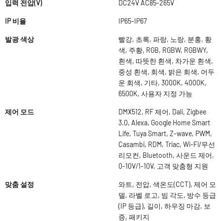
입력 전압(V)
DC24V AC85-265V
IP 비율
IP65-IP67
발광 색상
빨강, 초록, 파랑, 노랑, 분홍, 황
색, 주황, RGB, RGBW, RGBWY,
흰색, 따뜻한 흰색, 차가운 흰색,
중성 흰색, 회색, 밝은 회색, 어두
운 회색, 기타, 3000K, 4000K,
6500K, 사용자 지정 가능
제어 모드
DMX512, RF 제어, Dali, Zigbee
3.0, Alexa, Google Home Smart
Life, Tuya Smart, Z-wave, PWM,
Casambi, RDM, Triac, Wi-Fi/무선
리모컨, Bluetooth, 사운드 제어,
0-10V/1-10V, 고객 맞춤형 지원
맞춤 설정
와트, 전압, 색온도(CCT), 제어 모
델, 라벨 로고, 빔 각도, 방수 등급
(IP 등급), 길이, 하우징 마감, 보
증, 패키지