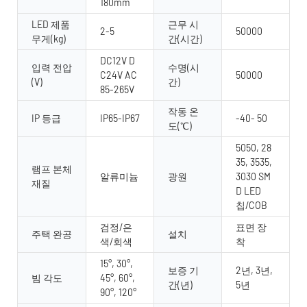
180mm
LED 제품
근무 시
2-5
50000
무게(kg)
간(시간)
DC12V D
입력 전압
수명(시
C24V AC
50000
(V)
간)
85-265V
작동 온
IP 등급
IP65-IP67
-40- 50
도(℃)
5050, 28
35, 3535,
램프 본체
알류미늄
광원
3030 SM
재질
D LED
칩/COB
검정/은
표면 장
주택 완공
설치
색/회색
착
15°, 30°,
보증 기
2년, 3년,
빔 각도
45°, 60°,
간(년)
5년
90°, 120°