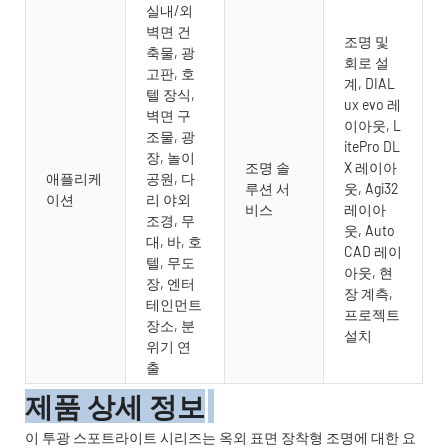
실내/외
벽면 건
조명 및
축물, 광
회로 설
고판, 호
계, DIAL
텔 장식,
ux evo 레
벽면 구
이아웃, L
조물, 광
itePro DL
장, 놀이
조명 솔
X 레이아
애플리케
공원, 다
루션 서
웃, Agi32
이션
리 야외
비스
레이아
조경, 무
웃, Auto
대, 바, 호
CAD 레이
텔, 무도
아웃, 현
장, 엔터
장 계측,
테인먼트
프로젝트
장소, 분
설치
위기 연
출
제품 상세 정보
이 투광 스포트라이트 시리즈는 옥외 표면 장착형 조명에 대한 요