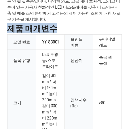
는 안 될 필수품입니다. 다양한 와트, 고급 제어 호환성, 그리고 버
튼이 있는 사용자 친화적인 LED 디스플레이를 갖춘 이 조명은 건
축 및 예술 조명 분야에서 고성능의 제어 가능한 조명에 대한 새로
운 기준을 제시합니다.
제품 매개변수
브랜드
유아니엘
모델 번호
YY-SG001
이름
레드
LED 투광
중국 광
품목 유형
등/스포
원산지
둥성
트라이트
길이 300
mm * 너
비 150m
m * 높이
200mm
연색지수
크기
≥80
길이 330
(Ra)
mm * 너
비 220m
m * 높이