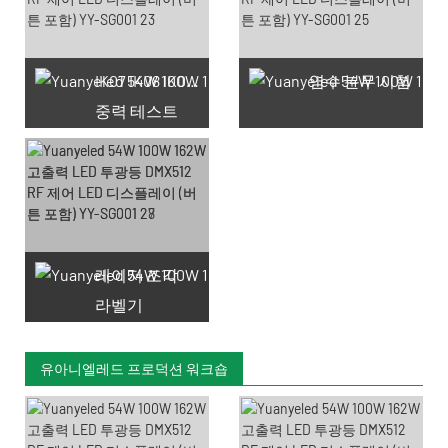
IK07 IK08 IK09 IK10
염수 분무 시험
중력 테스트
레이저 조각
라벨기
유아니엘레드 프로덕션 워크숍