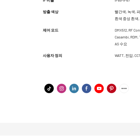
방출 색상
빨간색, 녹색, 파
흰색 중성 흰색, 
제어 모드
DMX512, RF Cont
Casambi, RDM
AS 수요
사용자 정의
WATT, 전압, 