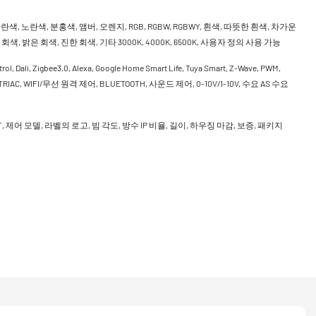
란색, 노란색, 분홍색, 앰버, 오렌지, RGB, RGBW, RGBWY, 흰색, 따뜻한 흰색, 차가운
회색, 밝은 회색, 진한 회색, 기타 3000K, 4000K, 6500K, 사용자 정의 사용 가능
rol, Dali, Zigbee3.0, Alexa, Google Home Smart Life, Tuya Smart, Z-Wave, PWM,
, TRIAC, WIFI/무선 원격 제어, BLUETOOTH, 사운드 제어, 0-10V/1-10V, 수요 AS 수요
CCT, 제어 모델, 라벨의 로고, 빔 각도, 방수 IP 비율, 길이, 하우징 마감, 보증, 패키지