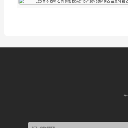
우
BTN_WRAPPER