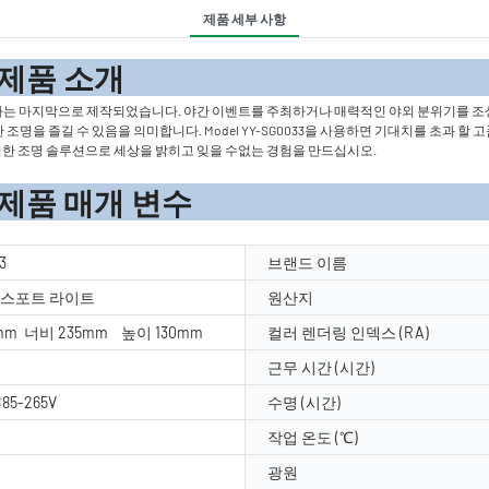
제품 세부 사항
 소
하는 마지막으로 제작되었습니다. 야간 이벤트를 주최하거나 매력적인 야외 분위기를 
명을 즐길 수 있음을 의미합니다. Model YY-SG0033을 사용하면 기대치를 초과 할
력한 조명 솔루션으로 세상을 밝히고 잊을 수없는 경험을 만드십시오.
 변수
3
브랜드 이름
수/스포트 라이트
원산지
mm 너비 235mm 높이 130mm
컬러 렌더링 인덱스 (RA)
근무 시간 (시간)
C85-265V
수명 (시간)
작업 온도 (℃)
광원