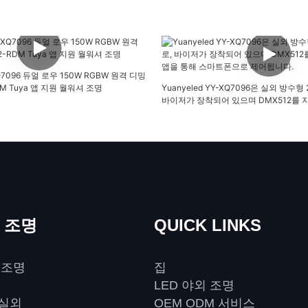
XQ7096 듀얼 로우 150W RGBW 원격 디밍
DM Tuya 앱 지원 월워셔 조명
Yuanyeled YY-XQ7096은 실외 방수
바이저가 장착되어 있으며 DMX512를 지
통해 스마트폰으로 제어됩니다.
외 조명
QUICK LINKS
 조명
집
LED 야외 조명
 실외
OEM ODM 서비스