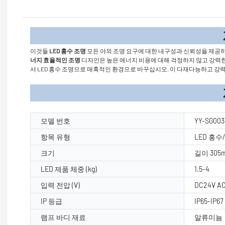
제품
이것들
LED 홍수 조명
모든 야외 조명 요구에 대한 내구성과 신뢰성을 제공
너지 효율적인 조명
디자인은 높은 에너지 비용에 대해 걱정하지 않고 강력한 조
서 LED 홍수 조명으로 매혹적인 환경으로 바꾸십시오. 이 다재다능하고 강
제품 매개
모델 번호
YY-SG003
항목 유형
LED 홍
크기
길이 305
LED 제품 체중 (kg)
1.5-4
입력 전압 (V)
DC24V A
IP 등급
IP65-IP67
램프 바디 재료
알류미늄