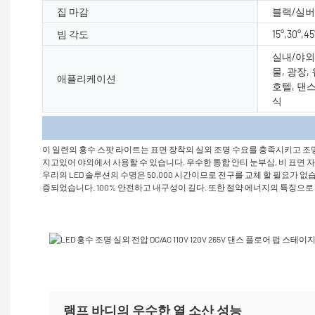
집 마감
블랙/실버
빔 각도
15°,30°,45
실내/야외 
물, 광장,
애플리케이션
호텔, 댄스
식
제품 
이 일련의 홍수 스팟 라이트는 표면 장착의 실외 조명 수요를 충족시키고 조명 
지고있어 야외에서 사용할 수 있습니다. 우수한 통합 안티 눈부심, 비 표면 
우리의 LED 솔루션의 수명은 50,000 시간이므로 전구를 교체 할 필요가
증되었습니다. 100% 안전하고 내구성이 길다. 또한 절약 에너지의 특징으로
램프 바디의 우수한 열 소산 성능