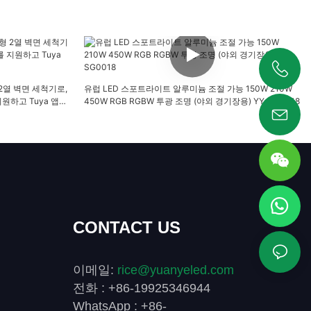
+86 19925346944
형 2열 벽면 세척기로,
유럽 ​​LED 스포트라이트 알루미늄 조절 가능 150W 210W
원하고 Tuya 앱을
450W RGB RGBW 투광 조명 (야외 경기장용) YY-SG0018
CONTACT US
이메일:
rice@yuanyeled.com
전화 : +86-19925346944
WhatsApp : +86-