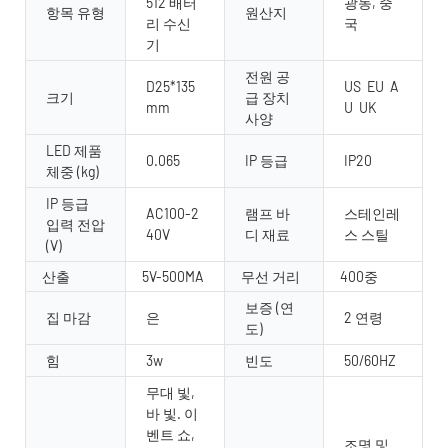
512 배터
광동, 중
항목 유형
원산지
리 수신
국
기
전원 공
D25*135
US EU A
크기
급 장치
mm
U UK
사양
LED 제품
0.065
IP 등급
IP20
체중 (kg)
IP 등급
AC100-2
램프 바
스테인레
입력 전압
40V
디 재료
스 스틸
(V)
산출
5V-500MA
무선 거리
400중
보증 (연
집 마감
은
2 연령
도)
힘
3w
빈도
50/60HZ
무대 빛,
바 빛. 이
벤트 쇼,
조명 및