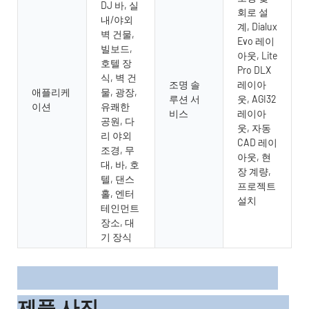
DJ 바, 실
회로 설
내/야외
계, Dialux
벽 건물,
Evo 레이
빌보드,
아웃, Lite
호텔 장
Pro DLX
식, 벽 건
조명 솔
레이아
애플리케
물, 광장,
루션 서
웃, AGI32
이션
유쾌한
비스
레이아
공원, 다
웃, 자동
리 야외
CAD 레이
조경, 무
아웃, 현
대, 바, 호
장 계량,
텔, 댄스
프로젝트
홀, 엔터
설치
테인먼트
장소, 대
기 장식
제품 사진