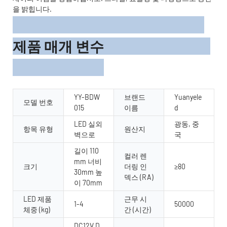
을 밝힙니다.
제품 매개 변수
YY-BDW
브랜드
Yuanyele
모델 번호
015
이름
d
LED 실외
광동, 중
항목 유형
원산지
벽으로
국
길이 110
컬러 렌
mm 너비
크기
더링 인
≥80
30mm 높
덱스 (RA)
이 70mm
LED 제품
근무 시
1-4
50000
체중 (kg)
간 (시간)
DC12V D