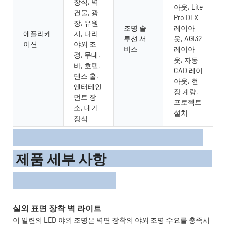
장식, 벽
아웃, Lite
건물, 광
Pro DLX
장, 유원
조명 솔
레이아
애플리케
지, 다리
루션 서
웃, AGI32
이션
야외 조
비스
레이아
경, 무대,
웃, 자동
바, 호텔,
CAD 레이
댄스 홀,
아웃, 현
엔터테인
장 계량,
먼트 장
프로젝트
소, 대기
설치
장식
제품 세부 사항
이 일련의 LED 야외 조명은 벽면 장착의 야외 조명 수요를 충족시