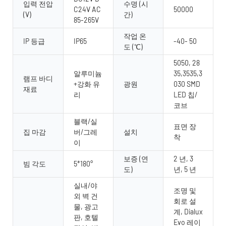
입력 전압
수명 (시
C24V AC
50000
(V)
간)
85-265V
작업 온
IP 등급
IP65
-40- 50
도 (℃)
5050, 28
알루미늄
35,3535,3
램프 바디
+강화 유
광원
030 SMD
재료
리
LED 칩/
코브
블랙/실
표면 장
집 마감
버/그레
설치
착
이
보증 (연
2 년, 3
빔 각도
5*180°
도)
년, 5 년
실내/야
조명 및
외 벽 건
회로 설
물, 광고
계, Dialux
판, 호텔
Evo 레이