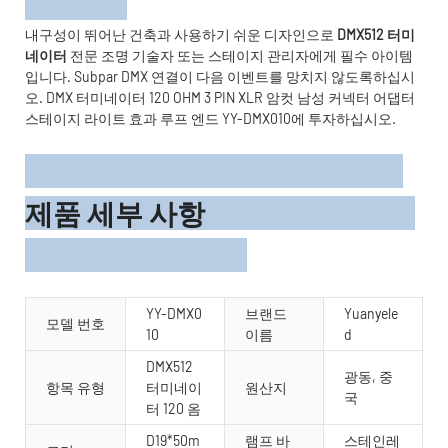
내구성이 뛰어난 건축과 사용하기 쉬운 디자인으로
DMX512 터미
네이터
전문 조명 기술자 또는 스테이지 관리자에게 필수 아이템
입니다. Subpar DMX 연결이 다음 이벤트를 망치지 않도록하십시
오. DMX 터미네이터 120 OHM 3 PIN XLR 암컷 남성 커넥터 어댑터
스테이지 라이트 효과 루프 엔드 YY-DMX010에 투자하십시오.
제품 세부 사항
YY-DMX0
브랜드
Yuanyele
모델 번호
10
이름
d
DMX512
광동, 중
항목 유형
터미네이
원산지
국
터 120 옴
D19*50m
램프 바
스테인레