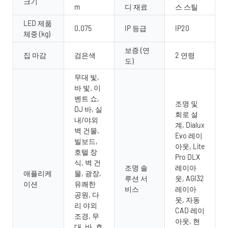
크기
m
디 재료
스 스틸
LED 제품
0.075
IP 등급
IP20
체중 (kg)
보증 (연
집 마감
검은색
2 연령
도)
무대 빛,
바 빛. 이
벤트 쇼,
조명 및
DJ 바, 실
회로 설
내/야외
계, Dialux
벽 건물,
Evo 레이
빌보드,
아웃, Lite
호텔 장
Pro DLX
식, 벽 건
조명 솔
레이아
애플리케
물, 광장,
루션 서
웃, AGI32
이션
유쾌한
비스
레이아
공원, 다
웃, 자동
리 야외
CAD 레이
조경, 무
아웃, 현
대, 바, 호