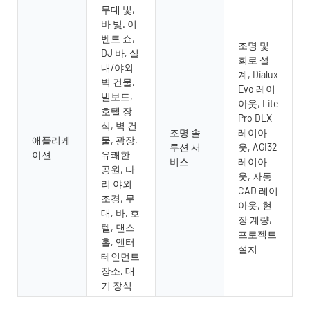
무대 빛,
바 빛. 이
벤트 쇼,
조명 및
DJ 바, 실
회로 설
내/야외
계, Dialux
벽 건물,
Evo 레이
빌보드,
아웃, Lite
호텔 장
Pro DLX
식, 벽 건
조명 솔
레이아
애플리케
물, 광장,
루션 서
웃, AGI32
이션
유쾌한
비스
레이아
공원, 다
웃, 자동
리 야외
CAD 레이
조경, 무
아웃, 현
대, 바, 호
장 계량,
텔, 댄스
프로젝트
홀, 엔터
설치
테인먼트
장소, 대
기 장식