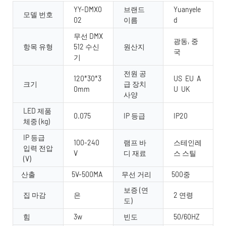
YY-DMX0
브랜드
Yuanyele
모델 번호
02
이름
d
무선 DMX
광동, 중
항목 유형
512 수신
원산지
국
기
전원 공
120*30*3
US EU A
크기
급 장치
0mm
U UK
사양
LED 제품
0.075
IP 등급
IP20
체중 (kg)
IP 등급
100-240
램프 바
스테인레
입력 전압
V
디 재료
스 스틸
(V)
산출
5V-500MA
무선 거리
500중
보증 (연
집 마감
은
2 연령
도)
힘
3w
빈도
50/60HZ