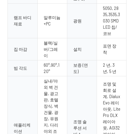
5050, 28
35,3535,3
램프 바디
알루미늄
광원
030 SMD
재료
+PC
LED 칩/
코브
블랙/실
표면 장
집 마감
버/그레
설치
착
이
60°,90°,1
보증 (연
2 년, 3
빔 각도
20°
도)
년, 5 년
실내/야
조명 및
외 벽 건
회로 설
물, 광고
계, Dialux
판, 호텔
Evo 레이
장식, 벽
아웃, Lite
건물, 광
Pro DLX
장, 유원
조명 솔
레이아
애플리케
지, 다리
루션 서
웃, AGI32
이션
야외 조