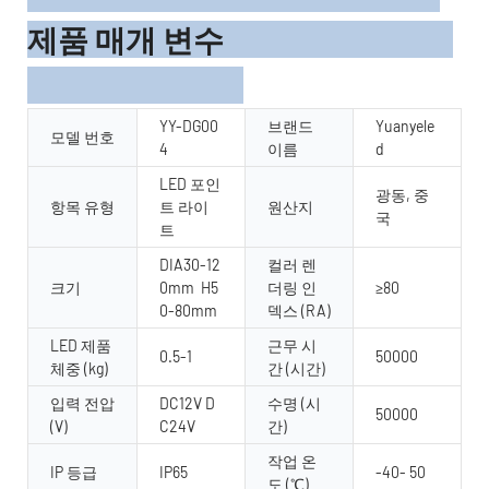
제품 매개 변수
YY-DG00
브랜드
Yuanyele
모델 번호
4
이름
d
LED 포인
광동, 중
항목 유형
트 라이
원산지
국
트
DIA30-12
컬러 렌
크기
0mm H5
더링 인
≥80
0-80mm
덱스 (RA)
LED 제품
근무 시
0.5-1
50000
체중 (kg)
간 (시간)
입력 전압
DC12V D
수명 (시
50000
(V)
C24V
간)
작업 온
IP 등급
IP65
-40- 50
도 (℃)