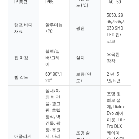
IP 등급
IP65
-40- 50
도 (℃)
5050, 28
35,3535,3
램프 바디
알루미늄
광원
030 SMD
재료
+PC
LED 칩/
코브
블랙/실
오목한
집 마감
버/그레
설치
장착
이
60°,90°,1
보증 (연
2 년, 3
빔 각도
20°
도)
년, 5 년
실내/야
조명 및
외 벽 건
회로 설
물, 광고
계, Dialux
판, 호텔
Evo 레이
장식, 벽
아웃, Lite
건물, 광
Pro DLX
장, 유원
조명 솔
레이아
애플리케
지, 다리