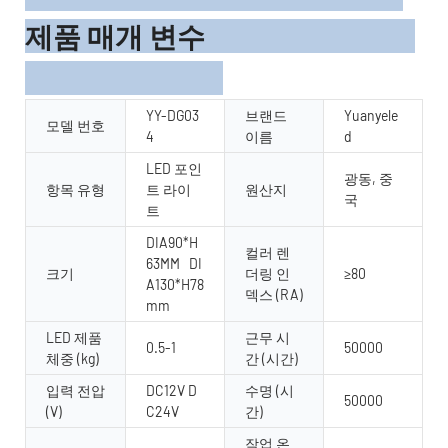
제품 매개 변수
YY-DG03
브랜드
Yuanyele
모델 번호
4
이름
d
LED 포인
광동, 중
항목 유형
트 라이
원산지
국
트
DIA90*H
컬러 렌
63MM DI
크기
더링 인
≥80
A130*H78
덱스 (RA)
mm
LED 제품
근무 시
0.5-1
50000
체중 (kg)
간 (시간)
입력 전압
DC12V D
수명 (시
50000
(V)
C24V
간)
작업 온