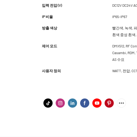
입력 전압 (V)
DC12V DC24V A
IP 비율
IP65-IP67
방출 색상
빨간색, 녹색, 파
흰색 중성 흰색, 
제어 모드
DMX512, RF Cont
Casambi, RDM
AS 수요
사용자 정의
WATT, 전압, 