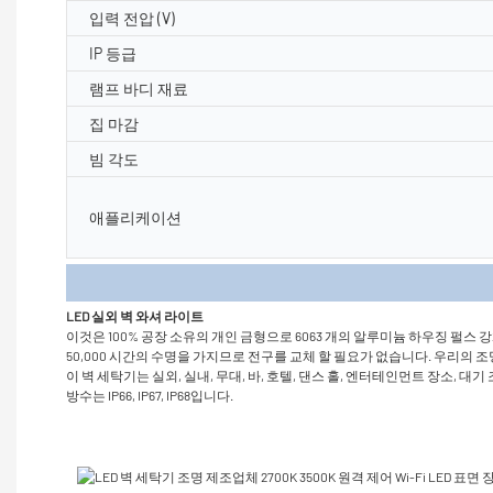
입력 전압 (V)
IP 등급
램프 바디 재료
집 마감
빔 각도
애플리케이션
제품 
LED 실외 벽 와셔 라이트
이것은 100% 공장 소유의 개인 금형으로 6063 개의 알루미늄 하우징 펄스
50,000 시간의 수명을 가지므로 전구를 교체 할 필요가 없습니다. 우리
이 벽 세탁기는 실외, 실내, 무대, 바, 호텔, 댄스 홀, 엔터테인먼트 장소,
방수는 IP66, IP67, IP68입니다.