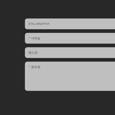
BTN_WRAPPER
이메일
핸드폰
함유량