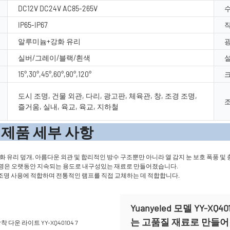
DC12V DC24V AC85-265V
수
IP65-IP67
작
알루미늄+강화 유리
실버/그레이/블랙/흰색
15°,30°,45°,60°,90°,120°
크
도시 조명, 건물 외관, 다리, 광고판, 체육관, 창, 조경 조명,
즐거움, 실내, 육교, 육교, 지하철
세부 
 강화 유리 덮개, 아름다운 외관 및 합리적인 방수 구조뿐만 아니라 열 감지 눈 보호 폭풍 
의 조명은 오랫동안 지속되는 용도로 내구성있는 재료로 만들어졌습니다.
 대기 조명 사용에 적합하며 전통적인 램프를 직접 교체하는 데 적합합니다.
Yuanyeled 모델 YY-
는 고품질 재료로 만들