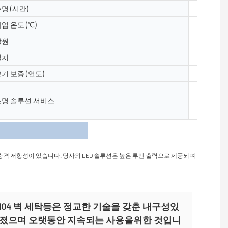
명 (시간)
50000
업 온도 (℃)
-40- 50
광원
5050, 2
설치
바닥, 표
기 보증 (연도)
2 년, 3 년
조명 및 회
조명 솔루션 서비스
웃, AGI
트 설치
사항
및 충격 저항성이 있습니다. 당사의 LED 솔루션은 높은 루멘 출력으로 제공되며
XQ40104 벽 세탁등은 정교한 기술을 갖춘 내구성있
어졌으며 오랫동안 지속되는 사용을위한 것입니