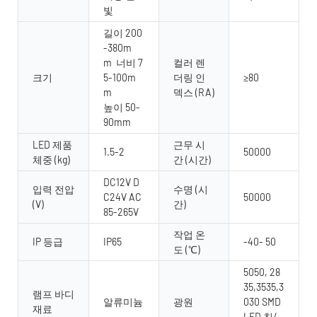
빛
길이 200
-380m
m 너비 7
컬러 렌
크기
5-100m
더링 인
≥80
m
덱스 (RA)
높이 50-
90mm
LED 제품
근무 시
1.5-2
50000
체중 (kg)
간 (시간)
DC12V D
입력 전압
수명 (시
C24V AC
50000
(V)
간)
85-265V
작업 온
IP 등급
IP65
-40- 50
도 (℃)
5050, 28
35,3535,3
램프 바디
알류미늄
광원
030 SMD
재료
LED 칩/