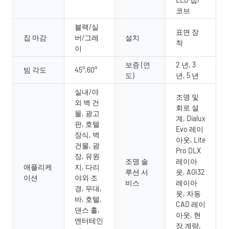
코브
블랙/실
표면 장
집 마감
버/그레
설치
착
이
보증 (연
2 년, 3
빔 각도
45°,60°
도)
년, 5 년
실내/야
조명 및
외 벽 건
회로 설
물, 광고
계, Dialux
판, 호텔
Evo 레이
장식, 벽
아웃, Lite
건물, 광
Pro DLX
장, 유원
조명 솔
레이아
애플리케
지, 다리
루션 서
웃, AGI32
이션
야외 조
비스
레이아
경, 무대,
웃, 자동
바, 호텔,
CAD 레이
댄스 홀,
아웃, 현
엔터테인
장 계량,