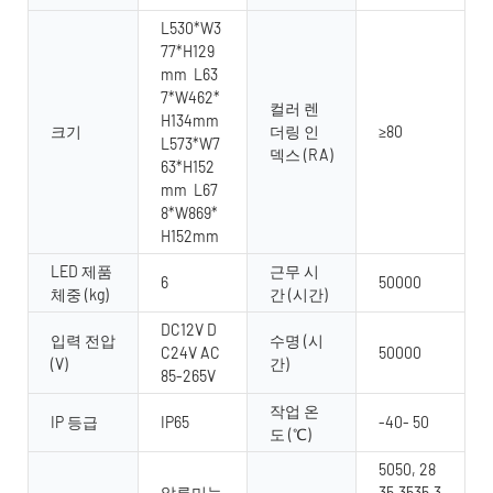
L530*W3
77*H129
mm L63
7*W462*
컬러 렌
H134mm
크기
더링 인
≥80
L573*W7
덱스 (RA)
63*H152
mm L67
8*W869*
H152mm
LED 제품
근무 시
6
50000
체중 (kg)
간 (시간)
DC12V D
입력 전압
수명 (시
C24V AC
50000
(V)
간)
85-265V
작업 온
IP 등급
IP65
-40- 50
도 (℃)
5050, 28
알루미늄
35,3535,3