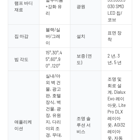
램프 바디
+강화 유
광원
030 SMD
재료
리
LED 칩/
코브
블랙/실
표면 장
집 마감
버/그레
설치
착
이
15°,30°,4
보증 (연
2 년, 3
빔 각도
5°,60°,9
도)
년, 5 년
0° ,120°
실내/야
조명 및
외 벽 건
회로 설
물, 광고
계, Dialux
판, 호텔
Evo 레이
장식, 벽
아웃, Lite
건물, 광
Pro DLX
장, 유원
조명 솔
레이아
애플리케
지, 다리
루션 서
웃, AGI32
이션
야외 조
비스
레이아
경, 무대,
웃, 자동