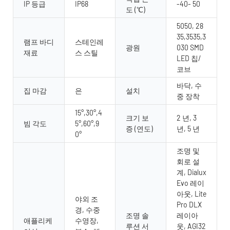
IP 등급
IP68
-40- 50
도 (℃)
5050, 28
35,3535,3
램프 바디
스테인레
광원
030 SMD
재료
스 스틸
LED 칩/
코브
바닥, 수
집 마감
은
설치
중 장착
15°,30°,4
크기 보
2 년, 3
빔 각도
5°,60°,9
증 (연도)
년, 5 년
0°
조명 및
회로 설
계, Dialux
Evo 레이
아웃, Lite
야외 조
Pro DLX
경, 수중
조명 솔
레이아
애플리케
수영장,
루션 서
웃, AGI32