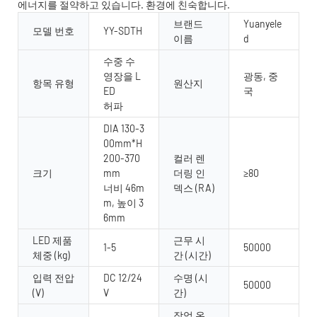
에너지를 절약하고 있습니다. 환경에 친숙합니다.
브랜드
Yuanyele
모델 번호
YY-SDTH
이름
d
수중 수
영장을 L
광동, 중
항목 유형
원산지
ED
국
허파
DIA 130-3
00mm*H
200-370
컬러 렌
크기
mm
더링 인
≥80
너비 46m
덱스 (RA)
m, 높이 3
6mm
LED 제품
근무 시
1-5
50000
체중 (kg)
간 (시간)
입력 전압
DC 12/24
수명 (시
50000
(V)
V
간)
작업 온