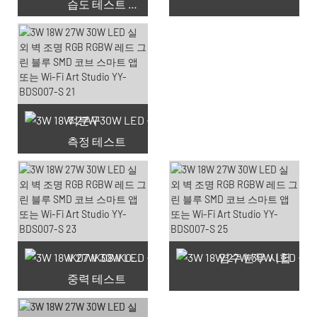
습도 테스트 챔버
적분구
측정 테스트
사용 가능한 쿠폰 66개
IK07 IK08 IK09 IK10
염수 분무 시험
중력 테스트