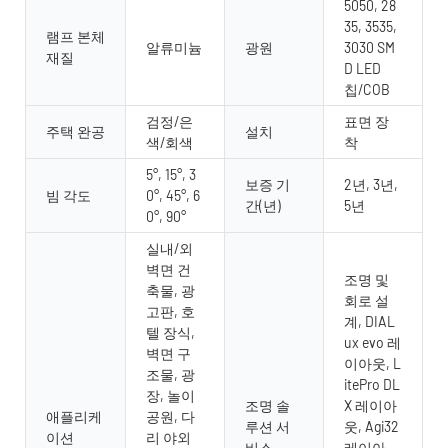
5050, 28
35, 3535,
램프 본체
알류미늄
광원
3030 SM
재질
D LED
칩/COB
검정/은
표면 장
주택 완공
설치
색/회색
착
5°, 15°, 3
보증 기
2년, 3년,
빔 각도
0°, 45°, 6
간(년)
5년
0°, 90°
실내/외
벽면 건
조명 및
축물, 광
회로 설
고판, 호
계, DIAL
텔 장식,
ux evo 레
벽면 구
이아웃, L
조물, 광
itePro DL
장, 놀이
조명 솔
X 레이아
애플리케
공원, 다
루션 서
웃, Agi32
이션
리 야외
비스
레이아