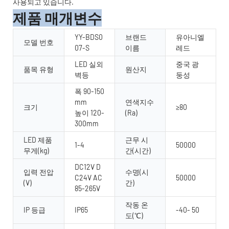
사용되고 있습니다.
제품 매개변수
YY-BDS0
브랜드
유아니엘
모델 번호
07-S
이름
레드
LED 실외
중국 광
품목 유형
원산지
벽등
둥성
폭 90-150
mm
연색지수
크기
≥80
높이 120-
(Ra)
300mm
LED 제품
근무 시
1-4
50000
무게(kg)
간(시간)
DC12V D
입력 전압
수명(시
C24V AC
50000
(V)
간)
85-265V
작동 온
IP 등급
IP65
-40- 50
도(℃)