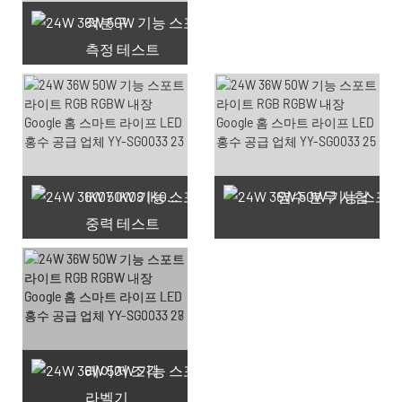
적분구
측정 테스트
사용 가능한 쿠폰 66개
IK07 IK08 IK09 IK10
염수 분무 시험
중력 테스트
레이저 조각
라벨기