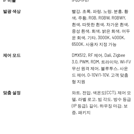
IP 비율
IP65-IP67
발광 색상
빨강, 초록, 파랑, 노랑, 분홍, 황
색, 주황, RGB, RGBW, RGBWY,
흰색, 따뜻한 흰색, 차가운 흰색,
중성 흰색, 회색, 밝은 회색, 어두
운 회색, 기타, 3000K, 4000K,
6500K, 사용자 지정 가능
제어 모드
DMX512, RF 제어, Dali, Zigbee
3.0, PWM, RDM, 트라이악, Wi-Fi/
무선 원격 제어, 블루투스, 사운
드 제어, 0-10V/1-10V, 고객 맞춤
형 지원
맞춤 설정
와트, 전압, 색온도(CCT), 제어 모
델, 라벨 로고, 빔 각도, 방수 등급
(IP 등급), 길이, 하우징 마감, 보
증, 패키지