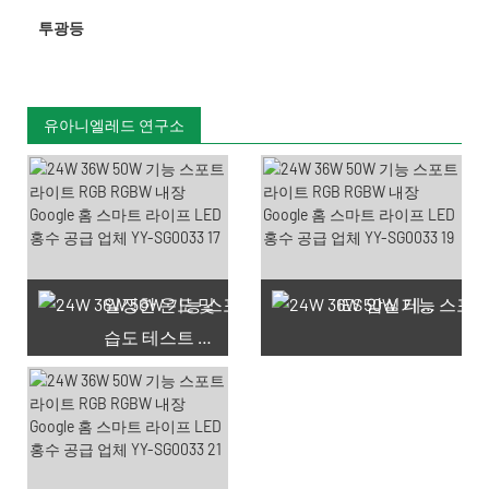
투광등
유아니엘레드 연구소
일정한 온도 및
IES 암실 테스트
습도 테스트 챔버