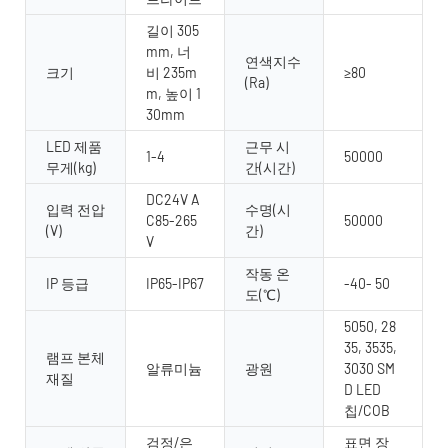
길이 305
mm, 너
연색지수
크기
비 235m
≥80
(Ra)
m, 높이 1
30mm
LED 제품
근무 시
1-4
50000
무게(kg)
간(시간)
DC24V A
입력 전압
수명(시
C85-265
50000
(V)
간)
V
작동 온
IP 등급
IP65-IP67
-40- 50
도(℃)
5050, 28
35, 3535,
램프 본체
알류미늄
광원
3030 SM
재질
D LED
칩/COB
검정/은
표면 장