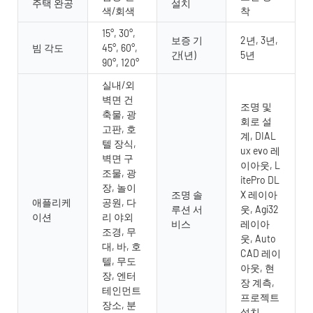
주택 완공
설치
색/회색
착
15°, 30°,
보증 기
2년, 3년,
빔 각도
45°, 60°,
간(년)
5년
90°, 120°
실내/외
벽면 건
조명 및
축물, 광
회로 설
고판, 호
계, DIAL
텔 장식,
ux evo 레
벽면 구
이아웃, L
조물, 광
itePro DL
장, 놀이
조명 솔
X 레이아
애플리케
공원, 다
루션 서
웃, Agi32
이션
리 야외
비스
레이아
조경, 무
웃, Auto
대, 바, 호
CAD 레이
텔, 무도
아웃, 현
장, 엔터
장 계측,
테인먼트
프로젝트
장소, 분
설치