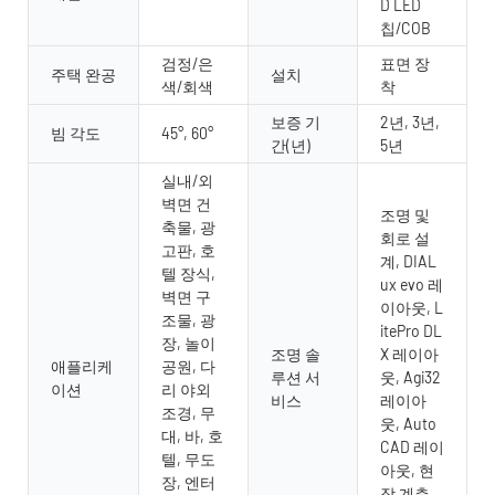
D LED
칩/COB
검정/은
표면 장
주택 완공
설치
색/회색
착
보증 기
2년, 3년,
빔 각도
45°, 60°
간(년)
5년
실내/외
벽면 건
조명 및
축물, 광
회로 설
고판, 호
계, DIAL
텔 장식,
ux evo 레
벽면 구
이아웃, L
조물, 광
itePro DL
장, 놀이
조명 솔
X 레이아
애플리케
공원, 다
루션 서
웃, Agi32
이션
리 야외
비스
레이아
조경, 무
웃, Auto
대, 바, 호
CAD 레이
텔, 무도
아웃, 현
장, 엔터
장 계측,