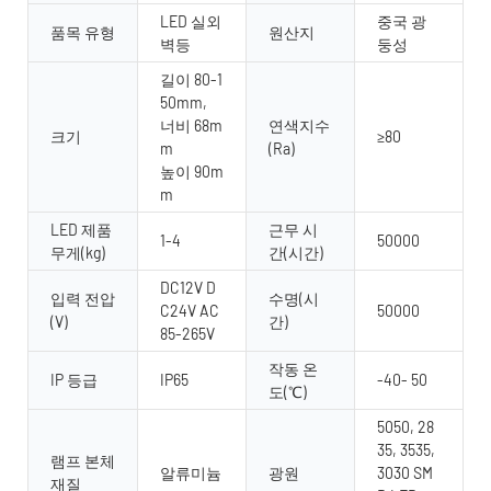
LED 실외
중국 광
품목 유형
원산지
벽등
둥성
길이 80-1
50mm,
너비 68m
연색지수
크기
≥80
m
(Ra)
높이 90m
m
LED 제품
근무 시
1-4
50000
무게(kg)
간(시간)
DC12V D
입력 전압
수명(시
C24V AC
50000
(V)
간)
85-265V
작동 온
IP 등급
IP65
-40- 50
도(℃)
5050, 28
35, 3535,
램프 본체
알류미늄
광원
3030 SM
재질