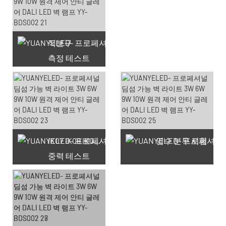
적분구
측정 테스트
사용 가능한 쿠폰 66개
IK07 IK08 IK09 IK10
염수 분무 시험
중력 테스트