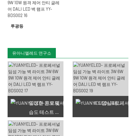
투광등
유아니엘레드 연구소
일정한 온도 및
IES 암실 테스트
습도 테스트 챔버