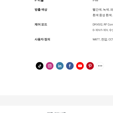
방출 색상
빨간색, 녹색, 파
흰색 중성 흰색, 
제어 모드
DMX512, RF Co
0-10V/1-10V,
사용자 정의
WATT, 전압, 