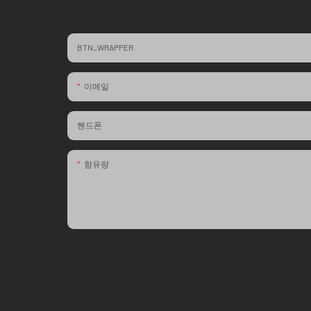
BTN_WRAPPER
이메일
핸드폰
함유량