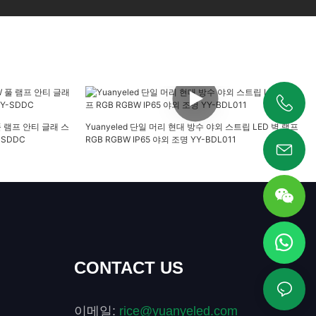
+86 19925346944
 풀 램프 안티 글래 스
Yuanyeled 단일 머리 현대 방수 야외 스트립 LED 벽 램프
-SDDC
RGB RGBW IP65 야외 조명 YY-BDL011
CONTACT US
이메일:
rice@yuanyeled.com