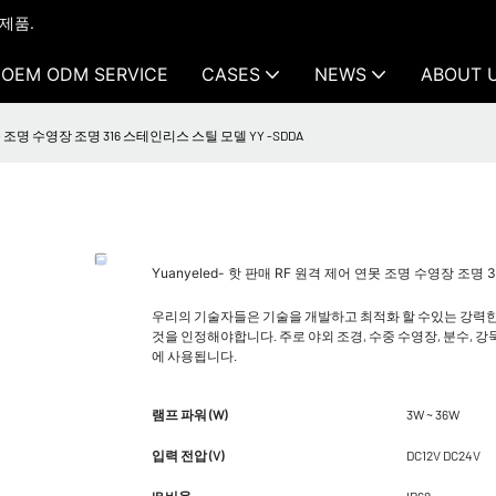
 제품.
OEM ODM SERVICE
CASES
NEWS
ABOUT 
연못 조명 수영장 조명 316 스테인리스 스틸 모델 YY -SDDA
Yuanyeled- 핫 판매 RF 원격 제어 연못 조명 수영장 조명 
우리의 기술자들은 기술을 개발하고 최적화 할 수있는 강력한 
것을 인정해야합니다. 주로 야외 조경, 수중 수영장, 분수, 강둑,
에 사용됩니다.
램프 파워 (W)
3W ~ 36W
입력 전압 (V)
DC12V DC24V
IP 비율
IP68