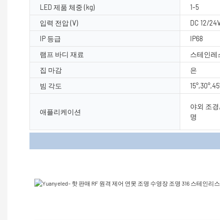
LED 제품 체중 (kg)
1-5
입력 전압 (V)
DC 12/24
IP 등급
IP68
램프 바디 재료
스테인레
집 마감
은
빔 각도
15°,30°,45
야외 조경,
애플리케이션
명
제품 