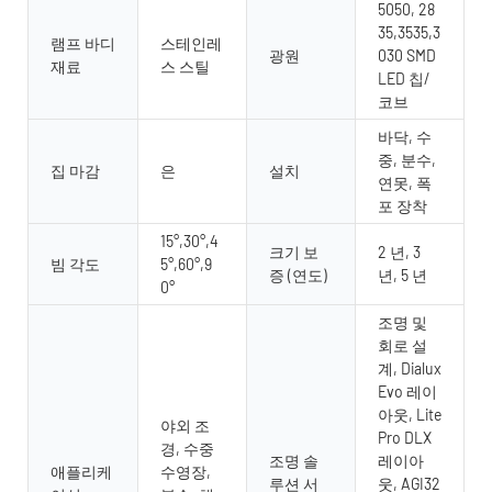
5050, 28
35,3535,3
램프 바디
스테인레
광원
030 SMD
재료
스 스틸
LED 칩/
코브
바닥, 수
중, 분수,
집 마감
은
설치
연못, 폭
포 장착
15°,30°,4
크기 보
2 년, 3
빔 각도
5°,60°,9
증 (연도)
년, 5 년
0°
조명 및
회로 설
계, Dialux
Evo 레이
아웃, Lite
야외 조
Pro DLX
경, 수중
조명 솔
레이아
애플리케
수영장,
루션 서
웃, AGI32