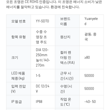
모든 조명은 CE ROHS 인증입니다. 이 조명은 에너지 소비가 낮은
에너지를 절약하고 있습니다. 환경에 친숙합니다.
브랜드
Yuanyele
모델 번호
YY-SDTO
이름
d
수중 수
광동, 중
항목 유형
영장 조
원산지
국
명 주도
DIA 120-
컬러 렌
250mm
크기
더링 인
≥80
높이 140-
덱스 (RA)
270m
LED 제품
근무 시
1-5
50000
체중 (kg)
간 (시간)
입력 전압
DC 12/24
수명 (시
50000
(V)
V
간)
작업 온
IP 등급
IP68
-40- 50
도 (℃)