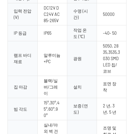
DC12V D
입력 전압
수명 (시
C24V AC
50000
(V)
간)
85-265V
작업 온
IP 등급
IP65
-40- 50
도 (℃)
5050, 28
35,3535,3
램프 바디
알루미늄
광원
030 SMD
재료
+PC
LED 칩/
코브
블랙/실
표면 장
집 마감
버/그레
설치
착
이
15°,30°,4
보증 (연
2 년, 3
빔 각도
5°,60°,9
도)
년, 5 년
0°
실내/야
조명 및
외 벽 건