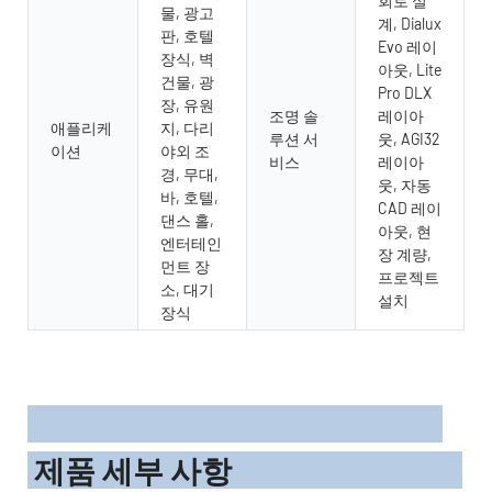
회로 설
물, 광고
계, Dialux
판, 호텔
Evo 레이
장식, 벽
아웃, Lite
건물, 광
Pro DLX
장, 유원
조명 솔
레이아
애플리케
지, 다리
루션 서
웃, AGI32
이션
야외 조
비스
레이아
경, 무대,
웃, 자동
바, 호텔,
CAD 레이
댄스 홀,
아웃, 현
엔터테인
장 계량,
먼트 장
프로젝트
소, 대기
설치
장식
제품 세부 사항