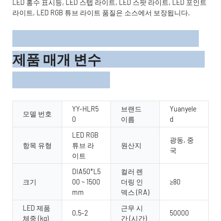
LED 홍수 표시등, LED 스텝 라이트, LED 스팟 라이트, LED 포인트
라이트, LED RGB 튜브 라이트 품질은 소스에서 보장됩니다.
제품 매개 변수
YY-HLR5
브랜드
Yuanyele
모델 번호
0
이름
d
LED RGB
광동, 중
항목 유형
튜브 라
원산지
국
이트
DIA50*L5
컬러 렌
크기
00 ~ 1500
더링 인
≥80
mm
덱스 (RA)
LED 제품
근무 시
0.5-2
50000
체중 (kg)
간 (시간)