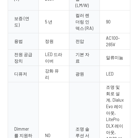
(LM/W)
컬러 렌
보증 (연
5 년
더링 인
90
도)
덱스 (RA)
AC100-
용법
정원
전압
265V
전원 공급
LED 드라
기본 자
알류미늄
장치
이버
료
강화 유
디퓨저
광원
LED
리
조명 및
회로 설
계, Dialux
Evo 레이
아웃,
LitePro
DLX 레이
Dimmer
조명 솔
아웃,
를 지원하
NO
루션 서