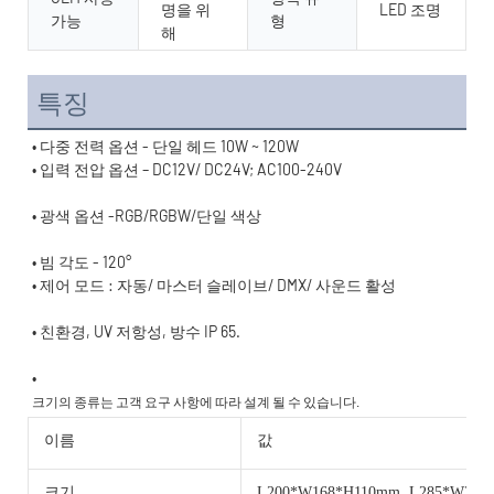
명을 위
LED 조명
가능
형
해
특징
• 빔 각도 - 120°
• 
이름
값
크기
L200*W168*H110mm, L285*W240