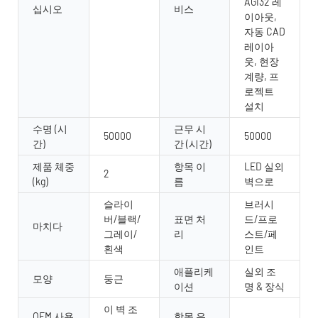
AGI32 레
십시오
비스
이아웃,
자동 CAD
레이아
웃, 현장
계량, 프
로젝트
설치
수명 (시
근무 시
50000
50000
간)
간 (시간)
제품 체중
항목 이
LED 실외
2
(kg)
름
벽으로
슬라이
브러시
버/블랙/
표면 처
드/프로
마치다
그레이/
리
스트/페
흰색
인트
애플리케
실외 조
모양
둥근
이션
명 & 장식
이 벽 조
OEM 사용
항목 유