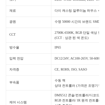
재료
다이 캐스팅 알루미늄 하우스 + 강
광원
수명 50000 시간의 브랜드 SMD/C
2700K-6500K, RGB 단일 색상 또
CCT
(CCT : 상관 된 색 온도)
방수율
IP65
입력 전압
DC12/24V; AC100-265V, 50-60Hz
자격증
CE, ROHS, ISO, SASO
수동 책
부속품
상대 컨트롤러 (가격은 조명기구에
DMX512 콘솔/컨트롤러/디코드
RGB 컨트롤러/ IR 원격 컨트롤러
제어 시스템