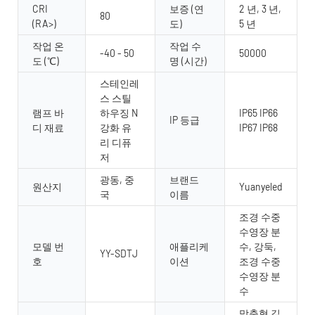
CRI
보증 (연
2 년, 3 년,
80
(RA>)
도)
5 년
작업 온
작업 수
-40 - 50
50000
도 (℃)
명 (시간)
스테인레
스 스틸
램프 바
하우징 N
IP65 IP66
IP 등급
디 재료
강화 유
IP67 IP68
리 디퓨
저
광동, 중
브랜드
원산지
Yuanyeled
국
이름
조경 수중
수영장 분
모델 번
애플리케
수, 강둑,
YY-SDTJ
호
이션
조경 수중
수영장 분
수
맞춤형 길