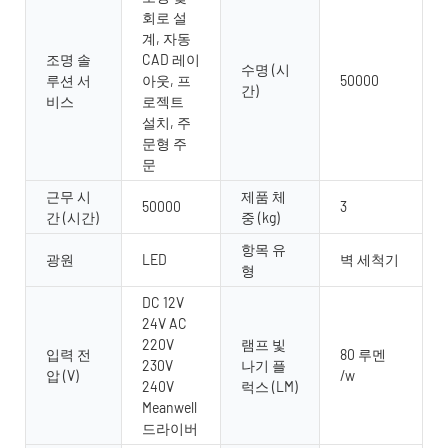
회로 설
계, 자동
조명 솔
CAD 레이
수명 (시
루션 서
아웃, 프
50000
간)
비스
로젝트
설치, 주
문형 주
문
근무 시
제품 체
50000
3
간 (시간)
중 (kg)
항목 유
광원
LED
벽 세척기
형
DC 12V
24V AC
220V
램프 빛
입력 전
80 루멘
230V
나기 플
압 (V)
/w
240V
럭스 (LM)
Meanwell
드라이버