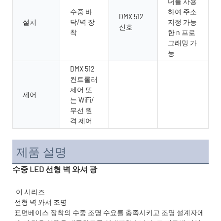
더를 사용
수중 바
하여 주소
DMX 512
설치
닥/벽 장
지정 가능
신호
착
한 n 프로
그래밍 가
능
DMX 512
컨트롤러
제어 또
제어
는 WiFi/
무선 원
격 제어
제품 설명
수중 LED 선형 벽 와셔 광
표면베이스 장착의 수중 조명 수요를 충족시키고 조명 설계자에