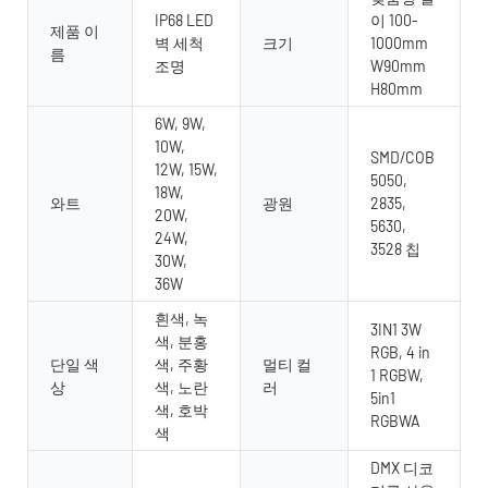
IP68 LED
이 100-
제품 이
벽 세척
크기
1000mm
름
조명
W90mm
H80mm
6W, 9W,
10W,
SMD/COB
12W, 15W,
5050,
18W,
와트
광원
2835,
20W,
5630,
24W,
3528 칩
30W,
36W
흰색, 녹
3IN1 3W
색, 분홍
RGB, 4 in
단일 색
색, 주황
멀티 컬
1 RGBW,
상
색, 노란
러
5in1
색, 호박
RGBWA
색
DMX 디코