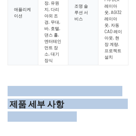
장, 유원
조명 솔
레이아
애플리케
지, 다리
루션 서
웃, AGI32
이션
야외 조
비스
레이아
경, 무대,
웃, 자동
바, 호텔,
CAD 레이
댄스 홀,
아웃, 현
엔터테인
장 계량,
먼트 장
프로젝트
소, 대기
설치
장식
제품 세부 사항