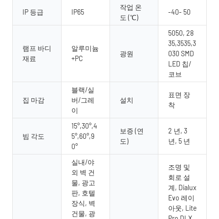
작업 온
IP 등급
IP65
-40- 50
도 (℃)
5050, 28
35,3535,3
램프 바디
알루미늄
광원
030 SMD
재료
+PC
LED 칩/
코브
블랙/실
표면 장
집 마감
버/그레
설치
착
이
15°,30°,4
보증 (연
2 년, 3
빔 각도
5°,60°,9
도)
년, 5 년
0°
실내/야
조명 및
외 벽 건
회로 설
물, 광고
계, Dialux
판, 호텔
Evo 레이
장식, 벽
아웃, Lite
건물, 광
Pro DLX