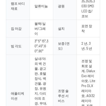
35,3535,3
램프 바디
알류미늄
광원
030 SMD
재료
LED 칩/
코브
블랙/실
표면 장
집 마감
버/그레
설치
착
이
3° 5° 15°,3
보증 (연
2 년, 3
빔 각도
0°,45°,6
도)
년, 5 년
0°,90°
실내/야
조명 및
외 벽 건
회로 설
물, 광고
계, Dialux
판, 호텔
Evo 레이
장식, 벽
아웃, Lite
건물, 광
Pro DLX
장, 유원
조명 솔
레이아
애플리케
지, 다리
루션 서
웃, AGI32
이션
야외 조
비스
레이아
경, 무대,
웃, 자동