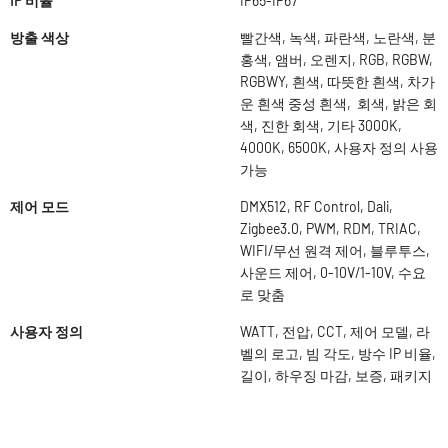
IP 비율
IP65-IP67
방출 색상
빨간색, 녹색, 파란색, 노란색, 분
홍색, 앰버, 오렌지, RGB, RGBW,
RGBWY, 흰색, 따뜻한 흰색, 차가
운 흰색 중성 흰색, 회색, 밝은 회
색, 진한 회색, 기타 3000K,
4000K, 6500K, 사용자 정의 사용
가능
제어 모드
DMX512, RF Control, Dali,
Zigbee3.0, PWM, RDM, TRIAC,
WIFI/무선 원격 제어, 블루투스,
사운드 제어, 0-10V/1-10V, 수요
로 맞춤
사용자 정의
WATT, 전압, CCT, 제어 모델, 라
벨의 로고, 빔 각도, 방수 IP 비율,
길이, 하우징 마감, 보증, 패키지