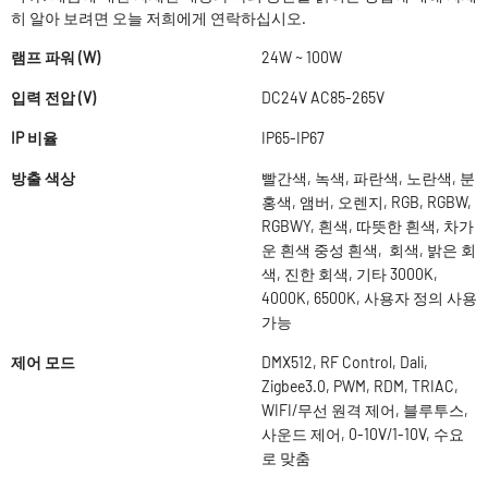
히 알아 보려면 오늘 저희에게 연락하십시오.
램프 파워 (W)
24W ~ 100W
입력 전압 (V)
DC24V AC85-265V
IP 비율
IP65-IP67
방출 색상
빨간색, 녹색, 파란색, 노란색, 분
홍색, 앰버, 오렌지, RGB, RGBW,
RGBWY, 흰색, 따뜻한 흰색, 차가
운 흰색 중성 흰색, 회색, 밝은 회
색, 진한 회색, 기타 3000K,
4000K, 6500K, 사용자 정의 사용
가능
제어 모드
DMX512, RF Control, Dali,
Zigbee3.0, PWM, RDM, TRIAC,
WIFI/무선 원격 제어, 블루투스,
사운드 제어, 0-10V/1-10V, 수요
로 맞춤