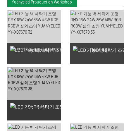
Yuanyeled Prouduction Workshop
PCB 생산
SMD LED 칩 생산
SMT 생산