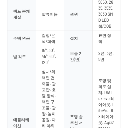
5050, 28
35, 3535,
램프 본체
알류미늄
광원
3030 SM
재질
D LED
칩/COB
검정/은
표면 장
주택 완공
설치
색/회색
착
15°, 30°,
보증 기
2년, 3년,
빔 각도
45°, 60°,
간(년)
5년
120°
실내/외
벽면 건
조명 및
축물, 광
회로 설
고판, 호
계, DIAL
텔 장식,
ux evo 레
벽면 구
이아웃, L
조물, 광
itePro DL
장, 놀이
조명 솔
X 레이아
애플리케
공원, 다
루션 서
웃, Agi32
이션
리 야외