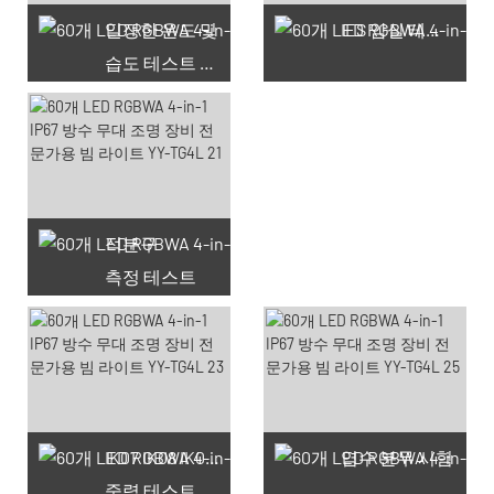
일정한 온도 및
IES 암실 테스트
습도 테스트 챔버
적분구
측정 테스트
사용 가능한 쿠폰 66개
IK07 IK08 IK09 IK10
염수 분무 시험
중력 테스트