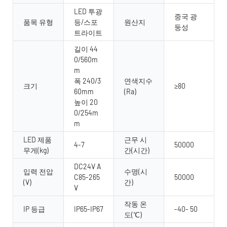
LED 투광
중국 광
품목 유형
등/스포
원산지
둥성
트라이트
길이 44
0/560m
m
폭 240/3
연색지수
크기
≥80
60mm
(Ra)
높이 20
0/254m
m
LED 제품
근무 시
4-7
50000
무게(kg)
간(시간)
DC24V A
입력 전압
수명(시
C85-265
50000
(V)
간)
V
작동 온
IP 등급
IP65-IP67
-40- 50
도(℃)