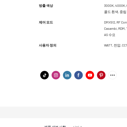
방출 색상
3000K, 4000K,
콜드 흰색, 중립
제어 모드
DMX512, RF Cont
Casambi, RDM
AS 수요
사용자 정의
WATT, 전압, 
제품 세부 사항
서비스