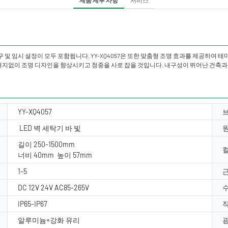
 및 임시 설정이 모두 포함됩니다. YY-XQ4057은 또한 맞춤형 조명 효과를 제공하여 
여지없이 조명 디자인을 향상시키고 청중을 사로 잡을 것입니다. 내구성이 뛰어난 건축
YY-XQ4057
LED 벽 세탁기 바 빛
길이 250-1500mm
컬
너비 40mm 높이 57mm
1-5
근
DC 12V 24V AC85-265V
수
IP65-IP67
작
알루미늄+강화 유리