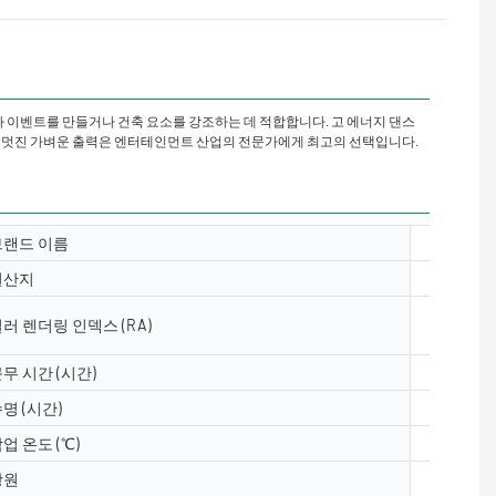
테마 이벤트를 만들거나 건축 요소를 강조하는 데 적합합니다. 고 에너지 댄스
과 멋진 가벼운 출력은 엔터테인먼트 산업의 전문가에게 최고의 선택입니다.
브랜드 이름
Yuanyele
원산지
광동, 중
러 렌더링 인덱스 (RA)
& ge;80
무 시간 (시간)
50000
명 (시간)
50000
업 온도 (℃)
-40- 50
광원
5050, 2