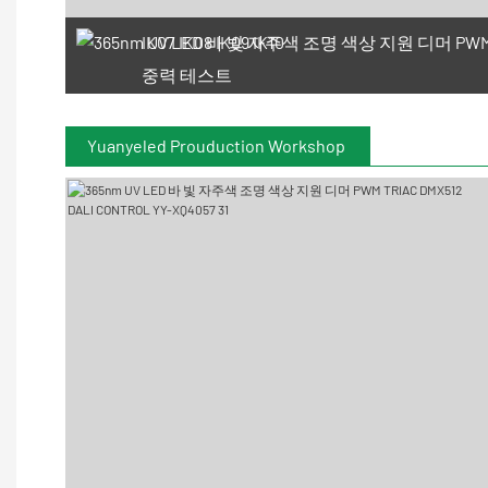
IK07 IK08 IK09 IK10
중력 테스트
Yuanyeled Prouduction Workshop