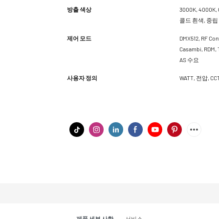
방출 색상
3000K, 4000K,
콜드 흰색, 중립
제어 모드
DMX512, RF Cont
Casambi, RDM
AS 수요
사용자 정의
WATT, 전압, 
제품 세부 사항
서비스