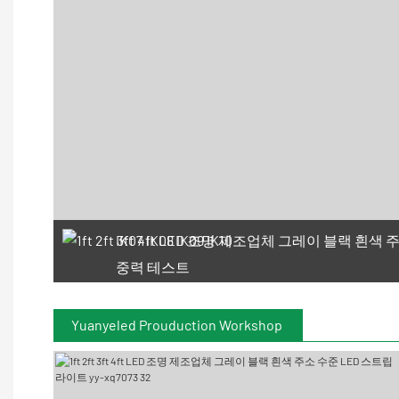
IK07 IK08 IK09 IK10
중력 테스트
Yuanyeled Prouduction Workshop