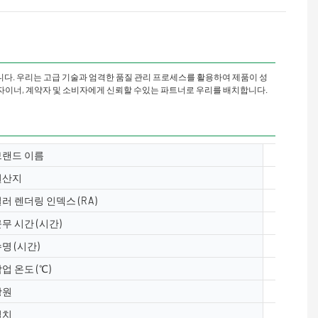
다. 우리는 고급 기술과 엄격한 품질 관리 프로세스를 활용하여 제품이 성
디자이너, 계약자 및 소비자에게 신뢰할 수있는 파트너로 우리를 배치합니다.
브랜드 이름
Yuanyele
원산지
광동, 중
러 렌더링 인덱스 (RA)
& ge;80
무 시간 (시간)
50000
명 (시간)
50000
업 온도 (℃)
-40- 50
광원
5050, 2
설치
바닥, 수