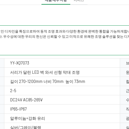
적인 디자인을 특징으로하여 동적 조명 효과와 다양한 환경에 완벽한 통합을 가능하게합니
다. 우수성에 대한 우리의 헌신은 신뢰할 수 있고 미적으로 유쾌한 조명 솔루션을 찾는 
YY-XQ7073
서리가 달린 LED 벽 와셔 선형 막대 조명
길이 270-1200mm 너비 70mm 높이 73mm
컬
2-5
근
DC24V AC85-265V
수
IP65-IP67
작
알루미늄+강화 유리
실버/그레이/블랙