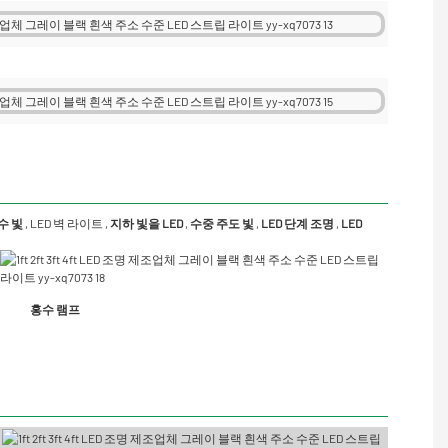
홍수 빛
,
LED 벽 라이트
,
지하 빛을 LED
,
수중 주도
빛
,
LED 단계 조명
,
LED
홍수 램프