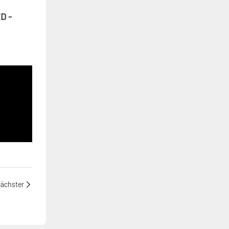
D -
ächster