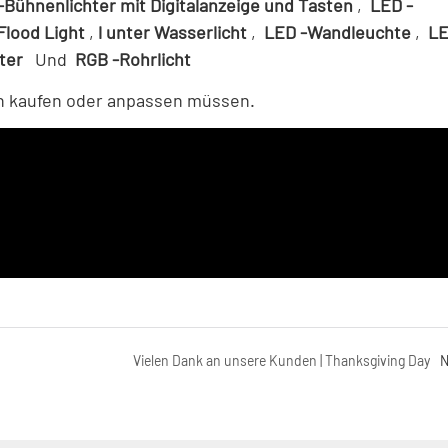
Bühnenlichter mit Digitalanzeige und Tasten
,
LED -
Flood Light
,
l
unter Wasserlicht
,
LED -Wandleuchte
,
LE
hter
Und
RGB -Rohrlicht
en kaufen oder anpassen müssen.
Vielen Dank an unsere Kunden | Thanksgiving Day
N