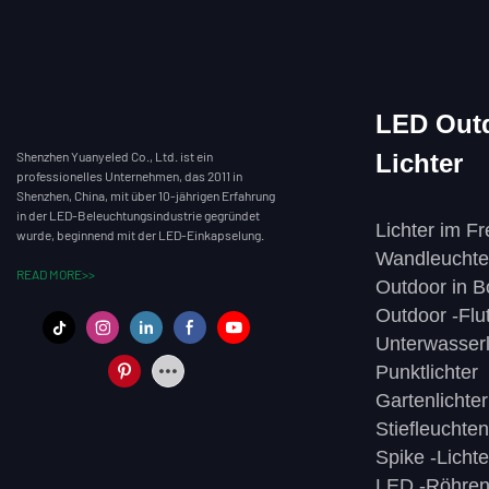
LED Outd
Shenzhen Yuanyeled Co., Ltd. ist ein
Lichter
professionelles Unternehmen, das 2011 in
Shenzhen, China, mit über 10-jährigen Erfahrung
in der LED-Beleuchtungsindustrie gegründet
Lichter im Fr
wurde, beginnend mit der LED-Einkapselung.
Wandleuchte
READ MORE>>
Outdoor in B
Outdoor -Flut
Unterwasserl
Punktlichter
Gartenlichter
Stiefleuchten
Spike -Lichte
LED -Röhren