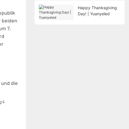
Happy Thanksgiving
epublik
Day! | Yuanyeled
r beiden
um 7.
rd
er
 und die