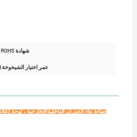
متين بنسبة 100 ٪ آمنة ، CE ROHS شهادة
عمر اختبار الشيخوخة (ساعات