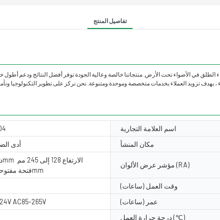
تفاصيل المنتج
اء الطلق في الأضواء تحت الأرض. منتجاتنا خالصة وعالية الجودة توفر أفضل النتائج ودعم أطول خلا
اسم العلامة التجارية
04
مكان المنشأ
أدى الض
ديا 150-320mm الارتفاع 128 إلى 245 مم
مؤشر عرض الألوان (RA)
فتحة مفتوحة: 145-315mm
وقت العمل (ساعات)
عمر (ساعات)
24V AC85-265V
درجة حرارة العمل (℃)