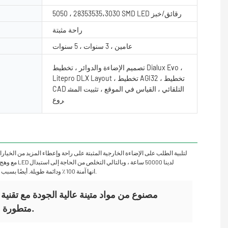
5050 ، 28353535،3030 SMD LED رقائق/خبز
راحة مثبتة
عامين ، 3 سنوات ، 5 سنوات
تصميم الإضاءة والدوائر ، تخطيط Dialux Evo ،
Litepro DLX Layout ، تخطيط AGI32 ، تخطيط
CAD التلقائي ، القياس في الموقع ، تثبيت المش
روع
المصابيح. حلولنا متوفرة في إخراج اللمعة العالية ومصنوعة من مواد متينة للاستخدام طويل الأمد جميع منتجاتنا معتمدة من قبل CE و ROHS. انها آمنة 100 ٪ ودائمة طويلة. أيضًا بسبب ميزة التوفير في الطاقة ، فهي ودية للبيئة.
متطورة وهي للاستخدام طويل الأمد.