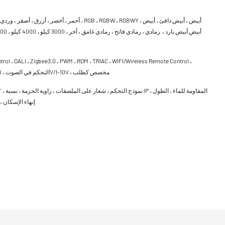
أحمر ، أخضر ، أزرق ، أصفر ، وردي ، العنبر ، برتقالي ، GBW ، RGBWY
trol ، DALI ، Zigbee3.0 ، PWM ، RDM ، TRIAC ، WIFI/Wireless Remote Control ،
Bluetooth ، التحكم في الصوت ، 0- 10V/1-10V ، مخصص كطلب
إنهاء الإسكان ،