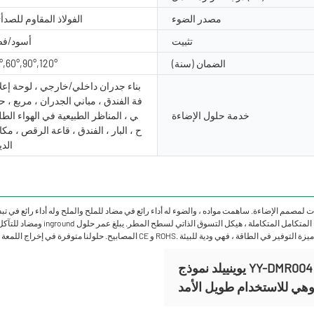
مصدر الضوء
الفولاذ المقاوم للصدأ+
تثبيت
أسود/ف
الضمان (سنة)
°,60°,90°,120°
بناء جدران داخلي/خارجي ، لوحة إعل
فة الفندق ، مباني الجدران ، مربع ، حد
خدمة حلول الإضاءة
ي ، المناظر الطبيعية في الهواء الط
ح ، البار ، الفندق ، قاعة الرقص ، مكا
الد
ومضاد للتآكل ، ومقاوم للأشعة فو
يوينييلد نموذج YY-DMR004 مصنوع من مواد متينة عالية الجودة مع تقنية