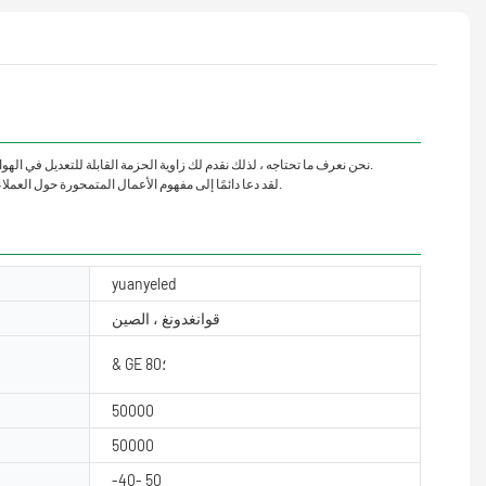
نحن نعرف ما تحتاجه ، لذلك نقدم لك زاوية الحزمة القابلة للتعديل في الهو
Shenzhen Dinglixiang Co. ، Ltd. لقد دعا دائمًا إلى مفهوم الأعمال المتمحورة حول العملاء ، بهدف تزويد العملاء بخدمات متخصصة وموحدة ومتنوعة. نحن نركز على تطوير التكنولوجيا ونأمل في جعل بعض الابتكارات مدعومة بقوة فنية قوية.
yuanyeled
قوانغدونغ ، الصين
& GE ؛80
50000
50000
-40- 50