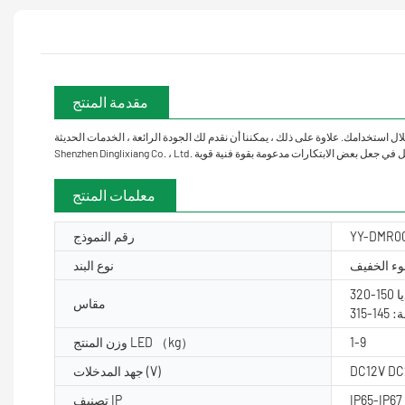
مقدمة المنتج
ل استخدامك. علاوة على ذلك ، يمكننا أن نقدم لك الجودة الرائعة ، الخدمات الحديثة.
معلمات المنتج
YY-DMR0
رقم النموذج
وء الخفيف
نوع البند
مقاس
1-9
وزن المنتج LED （kg）
DC12V DC
جهد المدخلات (V)
IP65-IP67
تصنيف IP