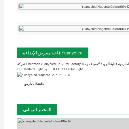
قاعة معرض الإضاءة Yuanyeled
شركة Shenzhen Yuanyeled Co. ، Ltd Factory متخصصة في إنتاج الإضاءة الخارجية عالية الجودة لأضواء مرحلة LED DMX512 مع عرض زر رقمي ، وضوء غسالة الجدار LED ، وضوء الفيضان LED ، وضوء LED ، وضوء LED تحت الأرض ، وضوء LED تحت الماء ، وضوء
LED Bollard Light ، و LED LED RGB Tube Light.
قاعة المعارض
المختبر اليوناني