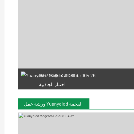
IK07 IK08 IK09 IK10
اختبار الجاذبية
ورشة عمل Yuanyeled الفخمة