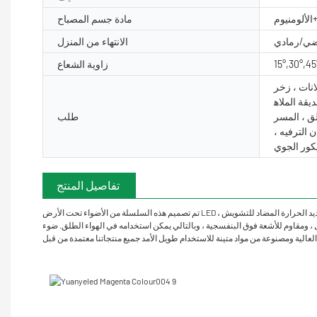
الألومنيوم
مادة جسم المصباح
ضي/رمادي
الانتهاء من المنزل
15°,30°,45
زاوية الشعاع
انات ، زخر
يقة الملاه
لق ، المسر
طلب
ن الترفيه ،
يكور الجوي
تفاصيل المنتج
تم تصميم هذه السلسلة من الأضواء تحت الأرض LED لتلبية الطلب على الإضاءة الخارجية المثبتة على راحة وإعطاء المزيد من الخيارات لمصمم الإضاءة. ساهمت مواده ، والضوء له أداء رائع في مضاد للملح والملح وله أداء رائع في تبديد الحرارة المضاد للتشويش ،
ق البنفسجية ، وبالتالي يمكن استخدامه في الهواء الطلق. ضوء inground مع وهج المتكامل المتكاملة ، هيكل التسوق الذاتي لسطح المطر. يبلغ عمر حلول LED لدينا 50000 ساعة ، وبالتالي التخلص من الحاجة إلى استبدال