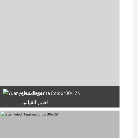
دمج المجال
اختبار القياس
66 كوبونات متاحة