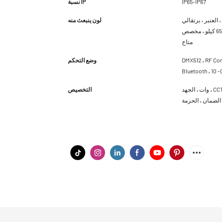
IP65-IP67
نسبة IP
RGB ، R ، أبيض ، أبيض دافئ ، أبيض
لون ينبعث منه
أبيض أبيض بارد ، رمادي ، رمادي فاتح ، رمادي غامق ، آخر ، 3000 كيلو ، 4000 كيلو ، 6500 كيلو ، مخصص
متاح
DMX512 ، RF Con
وضع التحكم
وات ، الجهد ، CCT ، نموذج التحكم ، شعار على الملصقات ، زاوية الحزمة ، نسبة IP المقاومة للماء ، الطول ،
التخصيص
 الضمان ، الحزمة