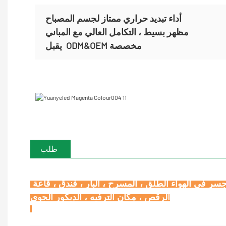
أداء تبديد حراري ممتاز لجسم المصباح
مظهر بسيط ، التكامل العالي مع المباني
ODM&OEM مخصصة
يقبل
طلب
إضاءة بناء الجدران الداخلية/الخارجية ، لوحة إعلانات ، زخرفة الفندق ، مباني الجدران ، مربع ، حديقة الملاهي ، جسر في الهواء الطلق ، المسرح ، البار ، فندق ، قاعة 