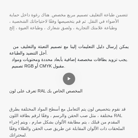
تتضمن طباعة التغليف تصميم مربع مخصص. هناك رغوة داخل حماية
الأضواء في النقل. ثم قم بتخصيصها وفقًا لاحتياجاتك الشخصية ،
وطباعة علامتك التجارية ، ولصق شعارك ، وطباعة العبوة ، إلخ
يمكن إرسال دليل التعليمات إلينا مع تصميم التعبئة والتغليف من
أجل التنضيد والطباعة.
يجب تزويد بطاقات مخصصة إضافية بأبعاد محددة ومحتويات ومواد.
تصميم RGB أو CMYK مقبول.
تعرف على لون RAL المخصص الخاص بك
قد نقوم بتخصيص لون يتم التعامل مع أسطح المواد المختلفة بطرق
مختلفة ، مثل صب الحقن والرسم ، وفقًا لرقم بطاقة اللون RAL
المقدم من قبلك ، يتم مطابقة الألوان بشكل صارم ، ويتم إجراء
الملحقات ذات الألوان المقابلة عن طريق صب الحقن والطلاء وفقًا
لمحتراتك.