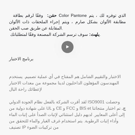
حقن:
وفقًا لرقم بطاقة Color Pantone الذي توفره لك ، يتم
مطابقة الألوان بشكل صارم ، ويتم إجراء الملحقات ذات الألوان
المقابلة عن طريق صب الحقن.
سوف ترسم الشركة المصنعة وفقًا لمتطلباتك.
يلهث:
برنامج الاختبار
الاختبار والتقييم الشامل هم المفتاح في أي عملية تصميم. يستخدم
المهندسون المؤهلون الداخليون لدينا مجموعة من معدات الاختبار
لإعطائك راحة البال
لقد أقرت الشركة بالفعل نظام الجودة الدولي ISO9001 وحصلت
ج.
تم اختبار منتجاتنا
على شهادة دولية من UL و CE و FCC و BIS et
إلى أعلى المعايير. لديهم دليل استثنائي لإثبات الصدأ على إثبات الماء
وأداء إثبات الرطوبة. يتم استخدام غرف الغبار والماء للتحقق من
تصنيف IP من تركيبات الضوء