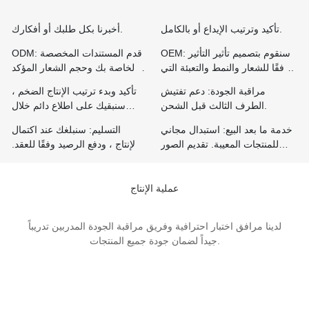
تأكيد وترتيب الإيداع أو بالكامل.
أخبرنا بكل طلبك أو أفكارك.
OEM: سنقوم بتصميم تأثير التأثير
ODM: قدم المستندات المخصصة
وفقًا للشعار والنمط والتعبئة التي
الخاصة بك وحجم الشعار المؤكد
توفرها لك لتأكيدك. إذا كنت بحاجة
والنمط والتعبئة والتغليف.
مراقبة الجودة: دعم تفتيش
تأكيد وبدء ترتيب الإنتاج الضخم ،
إلى عمل عينة ، فأنت بحاجة إلى
الطرف الثالث قبل الشحن.
سنبقيك على اطلاع دائم خلال
دفع رسوم إضافية.
فترة الإنتاج.
خدمة ما بعد البيع: استبدال مجاني
التسليم: سنبلغك عند اكتمال
للمنتجات المعيبة. تقديم الصور
الإنتاج ، ودفع الرصيد وفقًا للعقد.
ومقاطع الفيديو ذات الصلة
ابدأ الشحن كما هو متفق عليه.
لموظفي المبيعات لدينا.
عملية الإنتاج
لدينا مرافق اختبار احترافية وفريق مراقبة الجودة المدربين تدريباً
جيداً لضمان جودة جميع المنتجات.