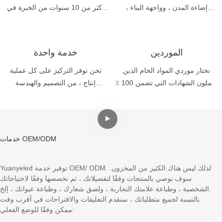
إضاءة المدن ، وواجهة البناء ،
أكثر من 10 سنوات من الخبرة في
والجسر ، واللوحة الإعلانية ، والنضال
إضاءة LED في الهواء الطلق.
، والنافذة ، وإضاءة المناظر الطبيعية
، والتسلية ، واللوحات الداخلية ،
الموردين
خدمة واحدة
والبارات ، والمطاعم ، والفنادق ،
والمراكز الرياضية ، ومراكز التسوق
نختار موردي المواد الخام الذين
نحن نوفر التركيز على كل عملية
، وما إلى ذلك.
يحملون الشهادات التي تضمن 100 ٪
إنتاج ، من التصميم والهندسة
أن المواد لا تلحق الضرر بالبيئة.
والأدوات والتصنيع والراحة والتجميع
والتعبئة إلى الشحن وخدمة ما بعد
البيع.
خدمات OEM/ODM
Yuanyeled توفير خدمة OEM/ ODM. لذلك ليس هناك الكثير من المخزون.
سوف نوصي بالمنتجات وفقًا لتفضيلاتك ، ثم نخصصها وفقًا لاحتياجاتك
الشخصية ، وطباعة علامتك التجارية ، ولصق شعارك ، وطباعة عبواتك ، إلخ.
بالنسبة لجميع متطلباتك ، سنقدم التعليقات والاقتراحات في أقرب وقت
ممكن وفقًا للوضع الفعلي: