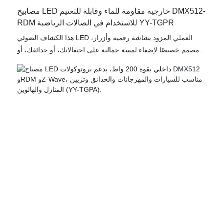
مصابيح LED خارجية مقاومة للماء وقابلة للتعتيم DMX512-
RDM للاستخدام في الصالات الرياضية YY-TGPR
هذا الكشاف الضوئي LED العملي المزود بشاشة رقمية وأزرار،
مصمم خصيصًا لإضفاء لمسة جمالية على احتفالاتك، أو حدائقك، أو
ديكورات الهالوين. يجمع هذا الكشاف المتطور للسيارات بتقنية Z-
Wave بين كفاءة الطاقة والإضاءة القوية، مما يجعله خيارًا مثاليًا
للاستخدام المهني والشخصي على حد سواء. صُمم طراز YY-TGPR
مع مراعاة المتانة، حيث يتميز بمواد قوية مقاومة للعوامل الجوية، مما
يضمن أداءً موثوقًا في مختلف الظروف الخارجية.