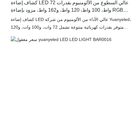
كشاف إضاءة LED عالي السطوع من الألومنيوم بقدرات 72
واط، 100 واط، 120 واط، و162 واط، مزود بإضاءة RGB
وRGBW، يعمل باللمس أو الصوت، موديل YY-SG0016
كشاف إضاءة LED عالي الأداء من الألومنيوم من شركة Yuanyeled،
متوفر بقدرات كهربائية متنوعة تشمل 72 وات، و100 وات، و120
وات، و162 وات، مصمم لتقديم سطوع وتعدد استخدامات لا مثيل لهما
في تطبيقات الإضاءة المعمارية والزخرفية. يوفر هذا الجهاز المتطور
خيارات ألوان RGB وRGBW متقدمة، وهو مصمم ليتم التحكم به عن
طريق اللمس أو الصوت، مما يوفر تجربة إضاءة مبتكرة وتفاعلية
مصممة خصيصًا لتلبية الاحتياجات المتغيرة لمختلف البيئات. سواءً أكان
الهدف إضاءة الواجهات، أو إبراز التفاصيل المعمارية، أو خلق أجواء
نابضة بالحياة، فإن خيارات القدرة الكهربائية المتعددة وقدرات التحكم
الديناميكي بالألوان تجعل هذه الأجهزة خيارًا مثاليًا لتحقيق عروض
بصرية مذهلة وتأثيرات إضاءة آسرة. كما أن دمج التحكم باللمس أو
الصوت يعزز تجربة المستخدم، مما يسمح بإدارة مشاهد الإضاءة بشكل
بديهي وتفاعلي. تُمكّن آلية التحكم المتقدمة هذه المستخدمين من...