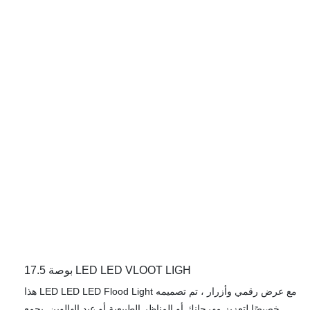
والشخصي. صُمم طراز YY-TGPA مع مراعاة المتانة، حيث يتميز بمواد
قوية مقاومة للعوامل الجوية، مما يضمن أداءً موثوقًا في مختلف
الظروف الخارجية.
17.5 بوصة LED LED VLOOT LIGH
هذا LED LED LED Flood Light مع عرض رقمي وأزرار ، تم تصميمه
خصيصًا لتعزيز مهرجانك أو المناظر الطبيعية أو عيد الهالوين. يجمع