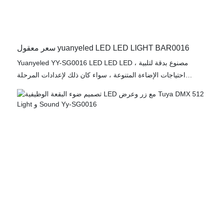
سعر معقول yuanyeled LED LED LIGHT BAR0016
Yuanyeled YY-SG0016 LED LED LED ، مصنوع بدقة لتلبية
احتياجات الإضاءة المتنوعة ، سواء كان ذلك لإعدادات المرحلة
الاحترافية أو المساحات السكنية أو بيئات كشك DJ الديناميكية. تم
تصميم حل الإضاءة متعدد الاستخدامات هذا لتقديم أداء استثنائي وتأثير
بصري بنقطة سعر فعالة من حيث التكلفة ، مما يثبت نفسه كخيار
ممتاز لمجموعة واسعة من التطبيقات.
يمثل ضوء بقعة LED YY-SG0016 مزيجًا مثاليًا من التكنولوجيا
المتقدمة والتصميم العملي ، مما يوفر حلًا إضاءة مقنعًا يلبي عمليات
إعداد المرحلة المهنية ومشاريع الإضاءة السكنية وبيئات كشك DJ
الديناميكية. من خلال بنائها القوي ، وقدرات الإضاءة عالية الأداء ،
والتسعير الفعال من حيث التكلفة ، يتماشى هذا الضوء مع مطالب
العديد من العملاء الذين يبحثون عن إضاءة عالية الجودة ضمن قيود