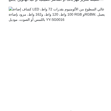
ضوء ظهور السيارات المتقدم Adal-Wave بين كفاءة الطاقة مع
الإضاءة النابضة بالحياة ، مما يجعلها خيارًا مثاليًا للاستخدام المهني
والشخصي.
يعتبر طراز YY-TGPB مصنوعًا من المتانة في الاعتبار ، ويتميز بمواد
قوية مقاومة للطقس ، مما يضمن أداءً موثوقاً في مختلف الظروف
الخارجية