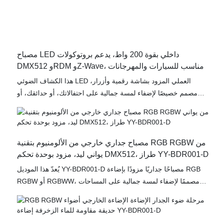
مصباح LED داخلي بقوة 200 واط، يدعم بروتوكولات
DMX512 وRDM وZ-Wave، مناسب للسيارات والمهرجانات
والحدائق وتزيين المنازل والهالوين (YY-TGPA).
هذا الكشاف الضوئي LED العملي المزود بشاشة رقمية وأزرار،
مصمم خصيصًا لإضفاء لمسة جمالية على احتفالاتك، أو حدائقك، أو
ديكورات الهالوين. يجمع هذا الكشاف المتطور بتقنية Z-Wave بين
كفاءة الطاقة والإضاءة القوية، مما يجعله خيارًا مثاليًا للاستخدام المهني
والشخصي. صُمم طراز YY-TGPA مع مراعاة المتانة، حيث يتميز بمواد
قوية مقاومة للعوامل الجوية، مما يضمن أداءً موثوقًا في مختلف
مصباح جداري خارجي من الألومنيوم بتقنية RGB RGBW من
الظروف الخارجية.
يواني ليد، مزود بوحدة تحكم DMX512، طراز YY-BDR001-D
يُعدّ هذا الموديل YY-BDR001-D مصباحًا جداريًا مزودًا بإضاءة RGB
RGBW أو RGBWW، مصممًا لإضفاء لمسة جمالية على المساحات
الخارجية من خلال خيارات إضاءة متطورة. يتميز هذا المصباح بهيكل
متين مصنوع من الألومنيوم عالي الجودة، مما يضمن متانته ومقاومته