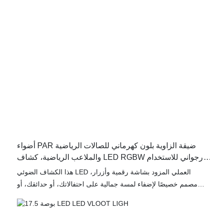
أضواء PAR ضيقة الزاوية بلون كهرماني للصالات الرياضية
والملاعب الرياضية، كشاف LED RGBW أرجواني للاستخدام
الداخلي YY-TGPA
هذا الكشاف الضوئي LED العملي المزود بشاشة رقمية وأزرار،
مصمم خصيصًا لإضفاء لمسة جمالية على احتفالاتك، أو حدائقك، أو
ديكورات الهالوين. يجمع هذا الكشاف المتطور بتقنية Z-Wave بين
كفاءة الطاقة والإضاءة القوية، مما يجعله خيارًا مثاليًا للاستخدام المهني