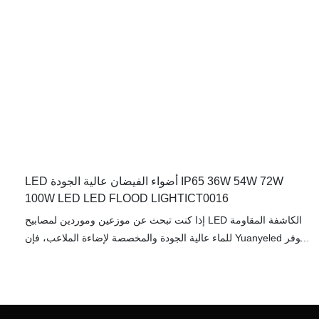
والتكوينات ، مما يمنح المستخدمين المرونة لتخصيص تجربة الإضاءة
لتلبية احتياجاتهم الخاصة
LED أضواء الفيضان عالية الجودة IP65 36W 54W 72W
100W LED LED FLOOD LIGHTICT0016
إذا كنت تبحث عن موزعين وموردين لمصابيح LED الكاشفة المقاومة
للماء عالية الجودة والمخصصة لإضاءة الملاعب، فإن Yuanyeled توفر
لك موردين وتجار جملة لهذه المنتجات. تخضع كل مصابيح الإضاءة
الخارجية الذكية لفحص دقيق للجودة لضمان جاهزيتها للبيع، مما يتيح لك
شراءها بكميات كبيرة.