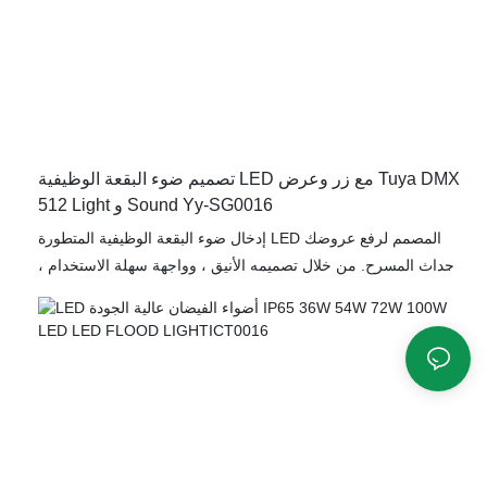
الميزانية.
مصنوعة من الاهتمام الدقيق بالتفاصيل ، هذه الأضواء الموضعية توفر
حل إضاءة فعال من حيث التكلفة دون المساومة على p
تصميم ضوء البقعة الوظيفية LED مع زر وعرض Tuya DMX
512 Light و Sound Yy-SG0016
إدخال ضوء البقعة الوظيفية المتطورة LED المصمم لرفع عروضك
وأحداث المسرح. من خلال تصميمه الأنيق ، وواجهة سهلة الاستخدام ،
والميزات المتقدمة ، يعد YY-SG0016 الحل المثالي للإضاءة للمهنيين
في صناعة الترفيه.
مزود بتقنية TUYA و DMX512 و Alexa و Google و Home Smart
Life و Casambi و Z-Wave وتكنولوجيا التحكم في الإضاءة اللاسلكية ،
يسمح هذا الضوء الفوري بالتكامل السلس مع أنظمة الإضاءة والصوت
الأخرى ، مما يوفر خيارات تحكم وتخصيص لا مثيل لها. تجعل واجهة
الشاشة المدمجة والزر من السهل التنقل من خلال الإعدادات