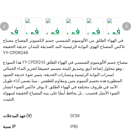
في الهواء الطلق من الألومنيوم الشمسي جسم الكمبيوتر المصباح مصباح
عاكس المصباح الهوى البوابة الرئيسية البند الصديقة للبندان حديقة الخفيفة
YY-CPDR246
هذا النموذج YY-CPDR245 مصباح جسم الألومنيوم الشمسي في الهواء الطلق
، وهو محلول إضاءة أنيق وصديق للبيئة مصمم خصيصًا لتعزيز النداء الجمالي
لممرات البوابة الرئيسية ومسارات الحديقة. يتميز ضوء حديقة العمود
المتطورة هذه بجسم ألمنيوم متين ومقاوم للطقس ، مما يضمن أداء طويل
الأمد في ظروف مختلفة في الهواء الطلق. لا يوفر عاكس الضوء انتشار
الضوء الأمثل فحسب ، بل يحافظ أيضًا على بنية المصباح الخفيفة لسهولة
التثبيت.
DC6V
جهد المدخلات (V)
IP65
نسبة IP