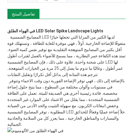
تفاصيل المنتج
المصابيح الشمسية LED لديها الكثير من المزايا التي تجعلها خيارًا
متفوقًا للإضاءة الخارجية. أولاً ، فهي موفرة للغاية للطاقة ، وتستهلك قوة
أقل بكثير من المصابيح المتوهجة التقليدية مع توفير نفس كمية الضوء.
تمتد هذه الكفاءة عمر البطارية ، مما يسمح للأضواء بالعمل لفترات أطول
على شحنة واحدة. علاوة على ذلك ، فإن المصابيح الشمسية LED لها
عمر أطول ، وغالبًا ما تدوم ما يصل إلى 25 مرة من الخيارات المتوهجة.
تترجم هذه المتانة إلى بدائل أقل تكرارًا وتقليل النفايات
بالإضافة إلى ذلك ، فهي توفر الإضاءة الفورية دون وقت الاحماء وتتوفر
في مستويات وألوان مختلفة من السطوع ، مما يتيح حلول إضاءة
مخصصة. فائدة رئيسية أخرى هي الصديقة للبيئة. تعمل على الطاقة
الشمسية المتجددة ، مما يقلل من الاعتماد على الموارد غير المتجددة
وخفض انبعاثات الكربون. مع سهولة التثبيت والحد الأدنى من الصيانة
المطلوبة ، توفر المصابيح الشمسية LED حلاً إضاءة عمليًا وفعالًا للحدائق
والمسارات والمناطق الخارجية ، مما يعزز كل من السلامة والجاذبية
الجمالية.