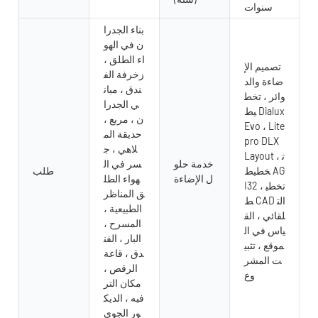
سنوات
بناء الجدرا
ن في الهو
اء الطلق ،
تصميم الإ
زخرفة الف
ضاءة والد
ندق ، مبان
وائر ، تخط
ي الجدرا
يط Dialux
ن ، مربع ،
Evo ، Lite
حديقة الم
pro DLX
لاهي ، ج
Layout ، ت
خدمة حلو
سر في ال
خطيط AG
طلب
ل الإضاءة
هواء الطل
I32 ، تخطي
ق المناظر
ط CAD الت
الطبيعية ،
لقائي ، الق
المسرح ،
ياس في ال
البار ، الفن
موقع ، تثبي
دق ، قاعة
ت المشر
الرقص ،
وع
مكان التر
فيه ، الديك
ور الجوي