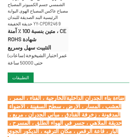
متين بنسبة 100 ٪ آمنة ، CE
ROHS شهادة
التثبيت سهل وسريع
عمر اختبار الشيخوخة (ساعات)
حتى 50000 ساعة
التطبيقات
إضاءة بناء الجدران الداخلية/الخارجية ، الفناء ، الممر ، 
العشب ، المسار ، الأرض ، سطح السفينة ، الأضواء 
المدفونة ، زخرفة الفنادق ، مباني الجدران ، مربع ، 
حديقة الملاهي ، جسر في الهواء الطلق ، المسرح ، 