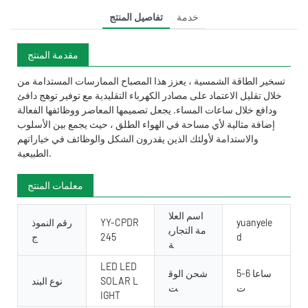
خدمة
تفاصيل المنتج
مقدمة المنتج
تسخير الطاقة الشمسية ، يعزز هذا المصباح الممارسات المستدامة من
خلال تقليل الاعتماد على مصادر الكهرباء التقليدية مع توفير توهج دافئ
ودافع خلال ساعات المساء. يجعل تصميمها المعاصر ووظائفها الفعالة
إضافة مثالية لأي مساحة في الهواء الطلق ، حيث يجمع بين الأسلوب
والاستدامة لأولئك الذين يقدرون الشكل والوظائف في خياراتهم
الطبيعية.
معلمات المنتج
اسم العلا
yuanyele
YY-CPDR
رقم النموذ
مة التجاري
d
245
ج
ة
LED LED
5-6 ساعا
شحن الوق
SOLAR L
نوع البند
ت
ت
IGHT