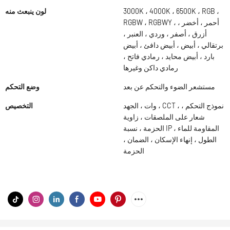
3000K ، 4000K ، 6500K ، RGB ،
لون ينبعث منه
RGBW ، RGBWY ، أحمر ، أخضر ،
أزرق ، أصفر ، وردي ، العنبر ،
برتقالي ، أبيض ، أبيض دافئ ، أبيض
بارد ، أبيض محايد ، رمادي فاتح ،
رمادي داكن وغيرها
مستشعر الضوء والتحكم عن بعد
وضع التحكم
وات ، الجهد ، CCT ، نموذج التحكم ،
التخصيص
شعار على الملصقات ، زاوية
الحزمة ، نسبة IP المقاومة للماء ،
الطول ، إنهاء الإسكان ، الضمان ،
الحزمة