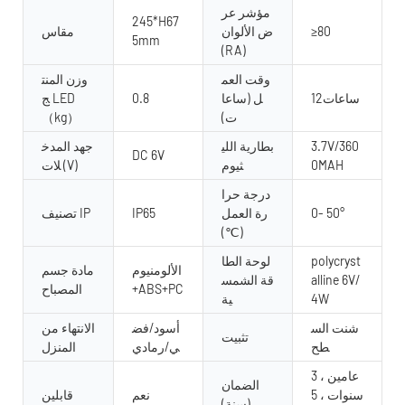
مؤشر عر
245*H67
≥80
ض الألوان
مقاس
5mm
(RA)
وقت العم
وزن المنت
ساعات12
ل (ساعا
0.8
ج LED
ت)
（kg）
3.7V/360
بطارية اللي
جهد المدخ
DC 6V
0MAH
ثيوم
لات (V)
درجة حرا
0- 50°
رة العمل
IP65
تصنيف IP
(℃)
polycryst
لوحة الطا
الألومنيوم
مادة جسم
alline 6V/
قة الشمس
+ABS+PC
المصباح
4W
ية
شنت الس
أسود/فض
الانتهاء من
تثبيت
طح
ي/رمادي
المنزل
عامين ، 3
الضمان
سنوات ، 5
نعم
قابلين
(سنة)