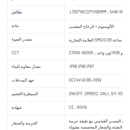
L330*W220*H180MM ، 54W-162W
مقاس
مادة
الألومنيوم + الزجاج المقسى
مصدر الضوء
CCT
IP65 IP66 IP67
معدل مقاوم للماء
DC24V AC85-265V
جهد المدخلات
ON/OFF, DMX512, DALI, 0/1-10V, T
السيطرة/التعتيم
CE ، ROHS
شهادة
الحزمة والشعار
التعبئة والشعار المخصصة مقبولة.