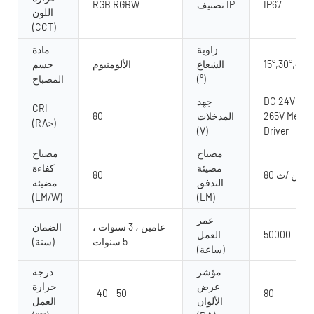
IP67
تصنيف IP
RGB RGBW
اللون
(CCT)
زاوية
مادة
15°,30°,45°,
الشعاع
الألومنيوم
جسم
(°)
المصباح
DC 24V AC 
جهد
CRI
265V Meanw
المدخلات
80
(RA>)
(V)
Driver
مصباح
مصباح
مضيئة
كفاءة
8 لومين /ث
80
التدفق
مضيئة
(LM/W)
(LM)
عمر
عامين ، 3 سنوات ،
الضمان
50000
العمل
5 سنوات
(سنة)
(ساعة)
مؤشر
درجة
عرض
حرارة
-40 - 50
80
الألوان
العمل