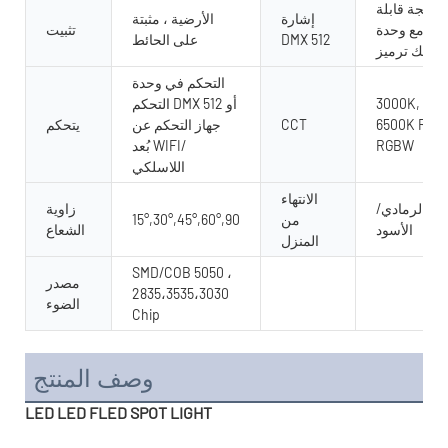
لبرمجة قابلة
إشارة
الأرضية ، مثبتة
مجة مع وحدة
تثبيت
DMX 512
على الحائط
ميز DMX
التحكم في وحدة
3000K, 400
التحكم DMX 512 أو
6500K RGB 
CCT
جهاز التحكم عن
يتحكم
RGBW
بُعد WIFI/
اللاسلكي
الانتهاء
ضة/الرمادي/
زاوية
من
15°,30°,45°,60°,90
الأسود
الشعاع
المنزل
SMD/COB 5050 ،
مصدر
2835،3535،3030
الضوء
Chip
وصف المنتج
LED LED FLED SPOT LIGHT