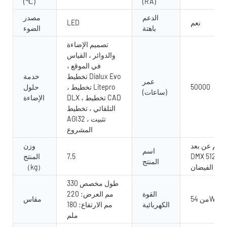
(℃)
(RA)
الدعم
مصدر
نعم
LED
باهتة
الضوء
تصميم الإضاءة
والدوائر ، القياس
في الموقع ،
تخطيط Dialux Evo
خدمة
عمر
50000
، تخطيط Litepro
حلول
(ساعات)
DLX ، تخطيط CAD
الإضاءة
التلقائي ، تخطيط
AGI32 ، تثبيت
المشروع
تحكم عن بعد
وزن
اسم
DMX 512 ضوء
7.5
المنتج
المنتج
الفيضان
（kg）
طول مخصص 330
القوة
مم العرض: 220
مقاس
الكهربائية
مم الارتفاع: 180
ملم