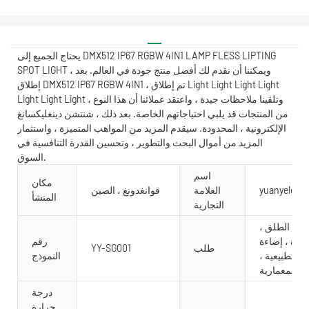
يحتاج الجميع إلى DMX512 IP67 RGBW 4IN1 LAMP FLESS LIPTING
SPOT LIGHT ، ويمكننا أن نقدم لك أفضل منتج جودة في العالم. بعد
إطلاق DMX512 IP67 RGBW 4IN1 ، تم إطلاق Light Light Light Light
Light Light Light ، وتلقينا ملاحظات جيدة ، واعتقد عملائنا أن هذا النوع
من المنتجات قد يلبي احتياجاتهم الخاصة. بعد ذلك ، شنتشن دينغليكسانغ
الإلكترونية ، المحدودة. سيقدم المزيد من المواهب المتميزة ، واستثمار
المزيد من أموال البحث والتطوير ، وتحسين القدرة التنافسية في
السوق.
اسم
مكان
yuanyeled
العلامة
قوانغدونغ ، الصين
المنشأ
التجارية
هواء الطلق ،
افذة ، إضاءة
رقم
طلب
YY-SG001
ر الطبيعية ،
النموذج
 ، المعمارية
درجة
حرارة