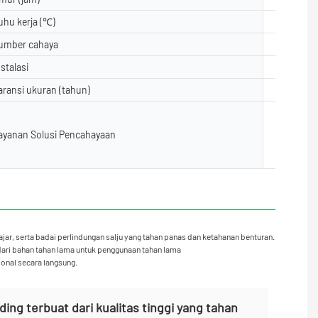
uhu kerja (℃)
-40- 50
umber cahaya
5050, 28
nstalasi
Lantai, 
aransi ukuran (tahun)
2 tahun, 
Desain Pe
ayanan Solusi Pencahayaan
a Letak L
D, Penguk
jar, serta badai perlindungan salju yang tahan panas dan ketahanan benturan.
dari bahan tahan lama untuk penggunaan tahan lama
ional secara langsung.
ng terbuat dari kualitas tinggi yang tahan