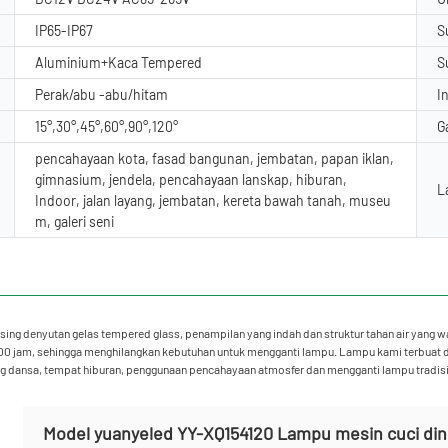
IP65-IP67
S
Aluminium+Kaca Tempered
S
Perak/abu -abu/hitam
I
15°,30°,45°,60°,90°,120°
G
pencahayaan kota, fasad bangunan, jembatan, papan iklan,
gimnasium, jendela, pencahayaan lanskap, hiburan,
L
Indoor, jalan layang, jembatan, kereta bawah tanah, museu
m, galeri seni
sing denyutan gelas tempered glass, penampilan yang indah dan struktur tahan air yang wa
.000 jam, sehingga menghilangkan kebutuhan untuk mengganti lampu. Lampu kami terbuat 
uang dansa, tempat hiburan, penggunaan pencahayaan atmosfer dan mengganti lampu tradis
Model yuanyeled YY-XQ154120 Lampu mesin cuci dindi