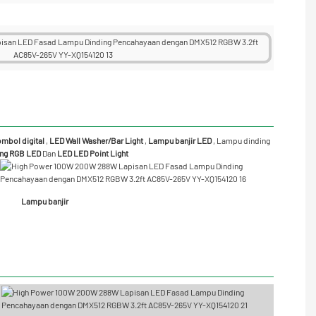
mbol digital
,
LED Wall Washer/Bar Light
,
Lampu banjir LED
,
Lampu dinding
ng RGB LED
Dan
LED LED Point Light
Lampu banjir