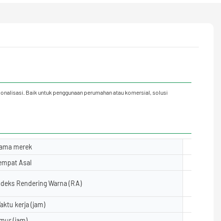
sonalisasi. Baik untuk penggunaan perumahan atau komersial, solusi
ama merek
Yuanyele
empat Asal
Guangdon
ndeks Rendering Warna (RA)
& ge;80
aktu kerja (jam)
50000
mur (jam)
50000