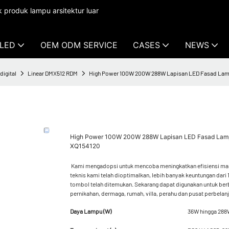
produk lampu arsitektur luar
LED
OEM ODM SERVICE
CASES
NEWS
igital
Linear DMX512 RDM
High Power 100W 200W 288W Lapisan LED Fasad Lamp
High Power 100W 200W 288W Lapisan LED Fasad Lam
XQ154120
Kami mengadopsi untuk mencoba meningkatkan efisiensi manu
teknis kami telah dioptimalkan, lebih banyak keuntungan dari 1f
tombol telah ditemukan. Sekarang dapat digunakan untuk berba
pernikahan, dermaga, rumah, villa, perahu dan pusat perbelanj
Daya Lampu (W)
36W hingga 28