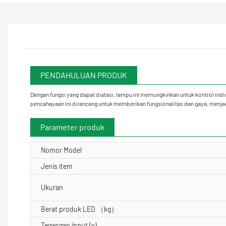
PENDAHULUAN PRODUK
Dengan fungsi yang dapat diatasi, lampu ini memungkinkan untuk kontrol ind
pencahayaan ini dirancang untuk memberikan fungsionalitas dan gaya, menjadi
Parameter produk
Nomor Model
Jenis item
Ukuran
Berat produk LED （kg）
Tegangan input (v)