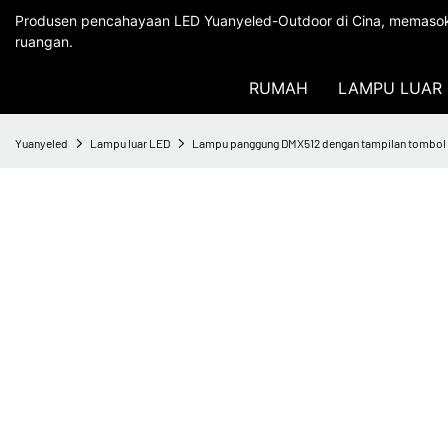
Produsen pencahayaan LED Yuanyeled-Outdoor di Cina, memasok 
ruangan.
RUMAH
LAMPU LUAR 
Yuanyeled
Lampu luar LED
Lampu panggung DMX512 dengan tampilan tombol d