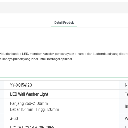
Detail Produk
ividu dari setiap LED, memberikan efek pencahayaan dinamis dan kustomisasi yang diper
kannya pilihan yang ideal untuk berbagai aplikasi.
YY-XQ154120
N
LED Wall Washer Light
T
Panjang 250-2100mm
I
Lebar 154mm Tinggi 120mm
3-30
W
DC12V DC24V AC85-265V
U