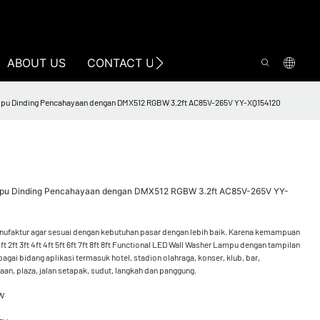
ABOUT US
CONTACT US
u Dinding Pencahayaan dengan DMX512 RGBW 3.2ft AC85V-265V YY-XQ154120
pu Dinding Pencahayaan dengan DMX512 RGBW 3.2ft AC85V-265V YY-
faktur agar sesuai dengan kebutuhan pasar dengan lebih baik. Karena kemampuan
t 2ft 3ft 4ft 4ft 5ft 6ft 7ft 8ft 8ft Functional LED Wall Washer Lampu dengan tampilan
gai bidang aplikasi termasuk hotel, stadion olahraga, konser, klub, bar,
aan, plaza, jalan setapak, sudut, langkah dan panggung.
8W