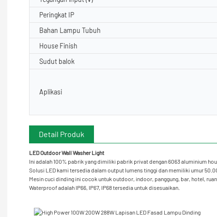
Peringkat IP
Bahan Lampu Tubuh
House Finish
Sudut balok
Aplikasi
Detail Produk
LED Outdoor Wall Washer Light
Ini adalah 100% pabrik yang dimiliki pabrik privat dengan 6063 aluminium hou
Solusi LED kami tersedia dalam output lumens tinggi dan memiliki umur 50
Mesin cuci dinding ini cocok untuk outdoor, indoor, panggung, bar, hotel, r
Waterproof adalah IP66, IP67, IP68 tersedia untuk disesuaikan.