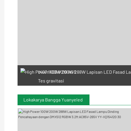
IK07 IK08 IK09 IK10
Tes gravitasi
Lokakarya Bangga Yuanyeled