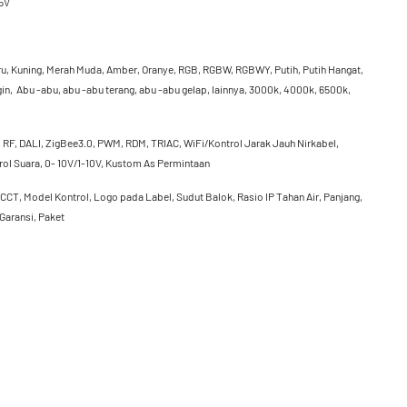
5V
iru, Kuning, Merah Muda, Amber, Oranye, RGB, RGBW, RGBWY, Putih, Putih Hangat,
gin, Abu -abu, abu -abu terang, abu -abu gelap, lainnya, 3000k, 4000k, 6500k,
 RF, DALI, ZigBee3.0, PWM, RDM, TRIAC, WiFi/Kontrol Jarak Jauh Nirkabel,
rol Suara, 0- 10V/1-10V, Kustom As Permintaan
 CCT, Model Kontrol, Logo pada Label, Sudut Balok, Rasio IP Tahan Air, Panjang,
 Garansi, Paket