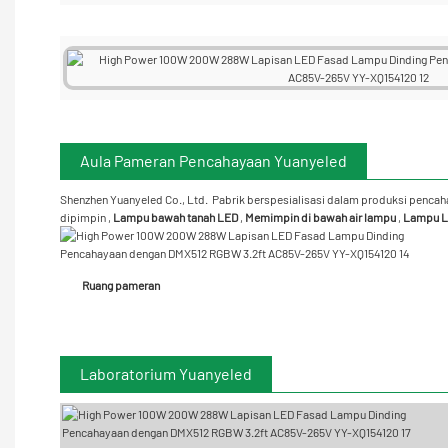
Aula Pameran Pencahayaan Yuanyeled
Shenzhen Yuanyeled Co., Ltd.
Pabrik berspesialisasi dalam produksi pencahay
dipimpin
,
Lampu bawah tanah LED
,
Memimpin di bawah air
lampu
,
Lampu L
Ruang pameran
Laboratorium Yuanyeled