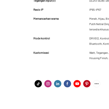
Tegangan input (v)
DC24V AC85-26
Rasio IP
IP65-IP67
Memancarkan warna
Merah, Hijau, B
Putih Netral Din
tersedia khusus
Mode kontrol
DMX512, Kontrol
Bluetooth, Kont
Kustomisasi
Watt, Tegangan,
Housing Finish,