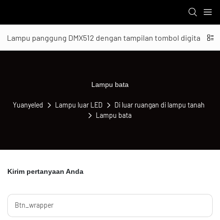
Lampu panggung DMX512 dengan tampilan tombol digital
Lampu bata
Yuanyeled
Lampu luar LED
Di luar ruangan di lampu tanah
Lampu bata
Kirim pertanyaan Anda
Btn_wrapper