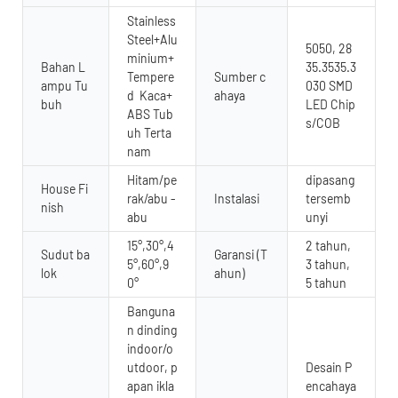
Stainless
Steel+Alu
5050, 28
minium+
Bahan L
35.3535.3
Tempere
Sumber c
ampu Tu
030 SMD
d Kaca+
ahaya
buh
LED Chip
ABS Tub
s/COB
uh Terta
nam
Hitam/pe
dipasang
House Fi
rak/abu -
Instalasi
tersemb
nish
abu
unyi
15°,30°,4
2 tahun,
Sudut ba
Garansi (T
5°,60°,9
3 tahun,
lok
ahun)
0°
5 tahun
Banguna
n dinding
indoor/o
utdoor, p
Desain P
apan ikla
encahaya