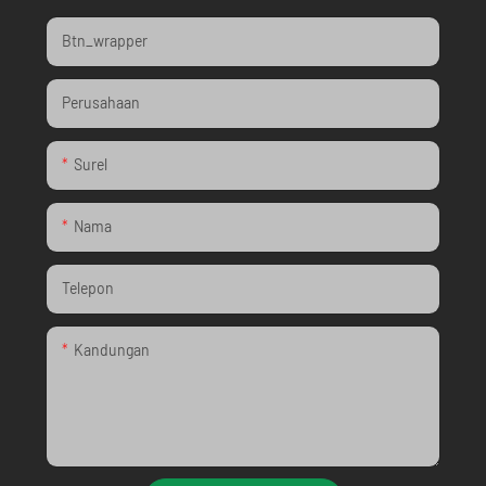
Btn_wrapper
Perusahaan
Surel
Nama
Telepon
Kandungan