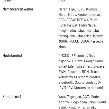
Rasio IP
IP65
Memancarkan warna
Merah, Hijau, Biru, Kuning,
Merah Muda, Amber, Oranye,
RGB, RGBW, RGBWY, Putih,
Putih Hangat, Putih Netral
Dingin, Abu -abu, abu -abu
terang, abu -abu gelap, lainnya,
3000k, 4000k, 6500k, tersedia
khusus
Mode kontrol
DMX512, RF control, Dali,
Zigbee3.0, Alexa, Google Home
Smart Life, Tuya Smart, Z-wave,
PWM, Casambi, RDM, Triac,
Wifi/wireless remote control,
Bluetooth, Sound control, 0-
10V/1-10V, Custom as demand
Kustomisasi
Watt, Tegangan, CCT, Model
Kontrol, Logo pada Label, Sudut
Balok, Rasio IP Tahan Air,