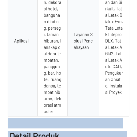
n, dekora
an dan Si
si hotel,
rkuit, Tat
banguna
a Letak D
n dindin
ialux Evo,
g, perseg
Tata Leta
i, taman
Layanan S
k Litepro
Aplikasi
hiburan, l
olusi Penc
DLX, Tat
anskap o
ahayaan
a Letak A
utdoor je
GI32, Tat
mbatan,
a Letak A
panggun
uto CAD,
g, bar, ho
Pengukur
tel, ruang
an Onsit
dansa, te
e, Instala
mpat hib
si Proyek
uran, dek
orasi atm
osfer
Detail Produk