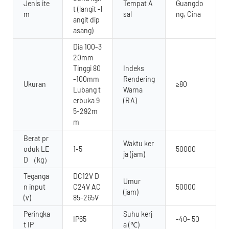
Jenis ite
Tempat A
Guangdo
t (langit -l
m
sal
ng, Cina
angit dip
asang)
Dia 100-3
20mm
Tinggi 80
Indeks
-100mm
Rendering
Ukuran
≥80
Lubang t
Warna
erbuka 9
(RA)
5-292m
m
Berat pr
Waktu ker
oduk LE
1-5
50000
ja (jam)
D （kg）
Teganga
DC12V D
Umur
n input
C24V AC
50000
(jam)
(v)
85-265V
Peringka
Suhu kerj
IP65
-40- 50
t IP
a (℃)