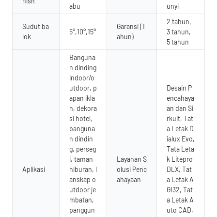
nish
abu
unyi
2 tahun,
Sudut ba
Garansi (T
5°,10°,15°
3 tahun,
lok
ahun)
5 tahun
Banguna
n dinding
indoor/o
utdoor, p
Desain P
apan ikla
encahaya
n, dekora
an dan Si
si hotel,
rkuit, Tat
banguna
a Letak D
n dindin
ialux Evo,
g, perseg
Tata Leta
i, taman
Layanan S
k Litepro
Aplikasi
hiburan, l
olusi Penc
DLX, Tat
anskap o
ahayaan
a Letak A
utdoor je
GI32, Tat
mbatan,
a Letak A
panggun
uto CAD,