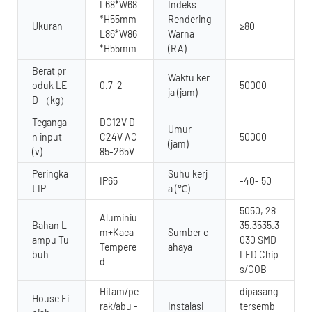
L68*W68
Indeks
*H55mm
Rendering
Ukuran
≥80
L86*W86
Warna
*H55mm
(RA)
Berat pr
Waktu ker
oduk LE
0.7-2
50000
ja (jam)
D （kg）
Teganga
DC12V D
Umur
n input
C24V AC
50000
(jam)
(v)
85-265V
Peringka
Suhu kerj
IP65
-40- 50
t IP
a (℃)
5050, 28
Aluminiu
Bahan L
35.3535.3
m+Kaca
Sumber c
ampu Tu
030 SMD
Tempere
ahaya
buh
LED Chip
d
s/COB
Hitam/pe
dipasang
House Fi
rak/abu -
Instalasi
tersemb