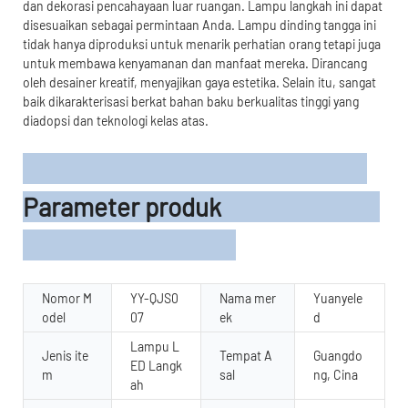
dan dekorasi pencahayaan luar ruangan. Lampu langkah ini dapat
disesuaikan sebagai permintaan Anda. Lampu dinding tangga ini
tidak hanya diproduksi untuk menarik perhatian orang tetapi juga
untuk membawa kenyamanan dan manfaat mereka. Dirancang
oleh desainer kreatif, menyajikan gaya estetika. Selain itu, sangat
baik dikarakterisasi berkat bahan baku berkualitas tinggi yang
diadopsi dan teknologi kelas atas.
Parameter produk
Nomor M
YY-QJS0
Nama mer
Yuanyele
odel
07
ek
d
Lampu L
Jenis ite
Tempat A
Guangdo
ED Langk
m
sal
ng, Cina
ah